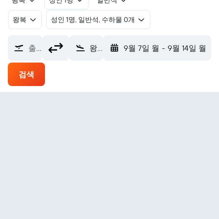
왕복
성인 1명
일반석
왕복
​성인 1명, 일반석, 수하물 0개
출발지
왕고 피티니 우앙고 피티니 에어포트 (OFI)
9월 7일 월
-
9월 14일 월
검색