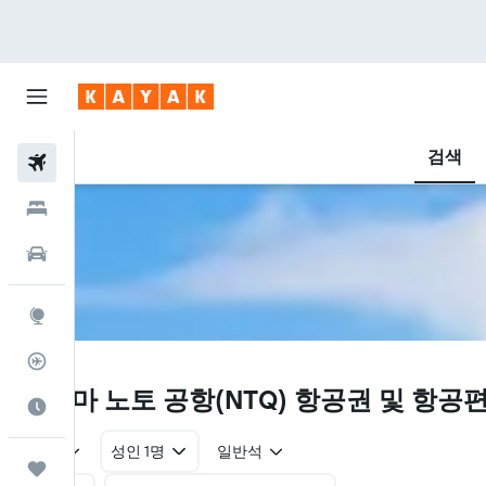
검색
항공권
호텔
렌터카
둘러보기
항공편 추적기
NTQ
와지마 노토 공항(NTQ) 항공권 및 항공
여행 가기 좋은 달
왕복
성인 1명
일반석
마이트립