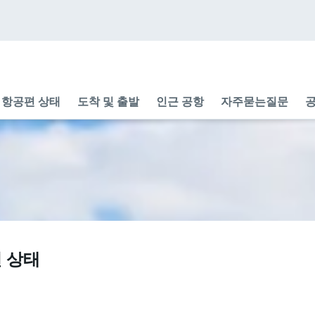
항공편 상태
도착 및 출발
인근 공항
자주묻는질문
공
편 상태