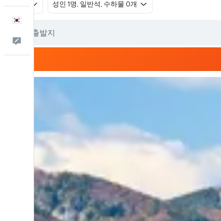
왕복
​성인 1명, 일반석, 수하물 0개
한국어
피드백