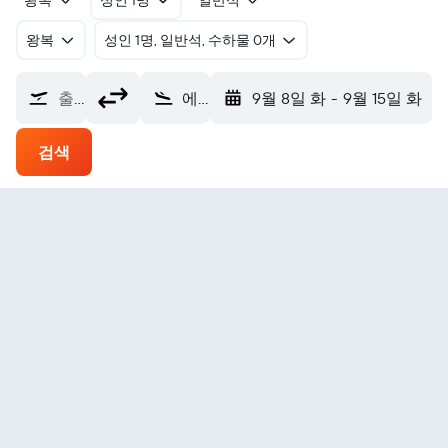
왕복
성인 1명
일반석
왕복
​성인 1명, 일반석, 수하물 0개
출발지
에일랏 Ramon Intl (ETM)
9월 8일 화
-
9월 15일 화
검색