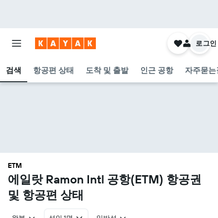
로그인
검색
항공편 상태
도착 및 출발
인근 공항
자주묻는
ETM
에일랏 Ramon Intl 공항(ETM) 항공권
및 항공편 상태