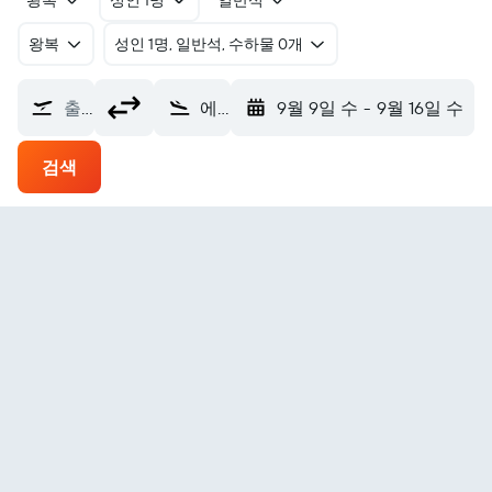
왕복
성인 1명
일반석
왕복
​성인 1명, 일반석, 수하물 0개
출발지
에스카나바공항 (ESC)
9월 9일 수
-
9월 16일 수
검색