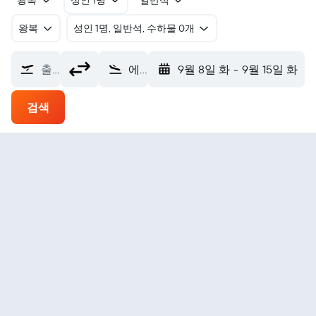
왕복
성인 1명
일반석
왕복
​성인 1명, 일반석, 수하물 0개
출발지
에드리미트 에드레미트 코르페즈 에어포트 (EDO)
9월 8일 화
-
9월 15일 화
검색