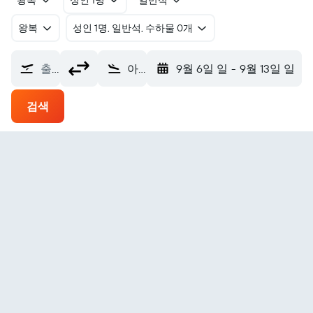
왕복
성인 1명
일반석
왕복
​성인 1명, 일반석, 수하물 0개
출발지
아르빌 인터내셔널 에어포트 (EBL)
9월 6일 일
-
9월 13일 일
검색