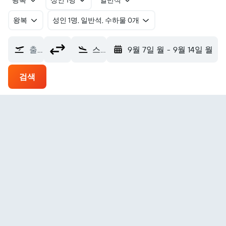
왕복
성인 1명
일반석
왕복
​성인 1명, 일반석, 수하물 0개
출발지
스토니브렉 페어 아일 에어포트 (FIE)
9월 7일 월
-
9월 14일 월
검색