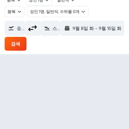
왕복
성인 1명
일반석
왕복
​성인 1명, 일반석, 수하물 0개
출발지
스볼베르 에어포트 헬레 (SVJ)
9월 8일 화
-
9월 15일 화
검색