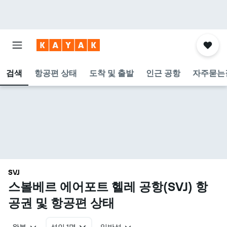
검색
항공편 상태
도착 및 출발
인근 공항
자주묻는
SVJ
스볼베르 에어포트 헬레 공항(SVJ) 항
공권 및 항공편 상태