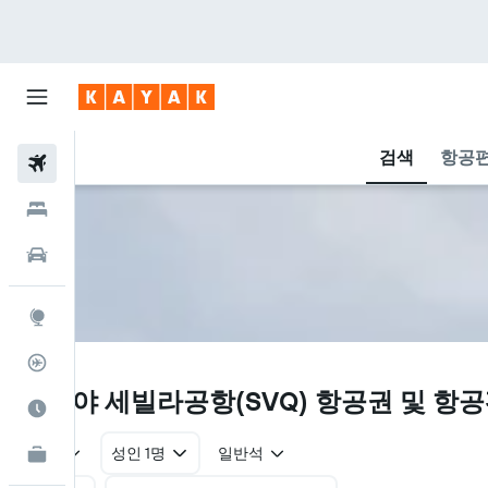
검색
항공편
항공권
호텔
렌터카
둘러보기
항공편 추적기
SVQ
세비야 세빌라공항(SVQ) 항공권 및 항
여행 가기 좋은 달
왕복
성인 1명
일반석
카약 비즈니스
NEW