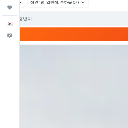
왕복
​성인 1명, 일반석, 수하물 0개
마이트립
한국어
피드백