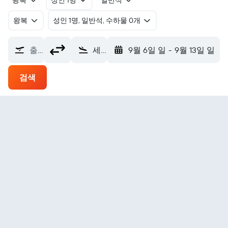
왕복
성인 1명
일반석
왕복
​성인 1명, 일반석, 수하물 0개
출발지
세게 에어포트 (EGM)
9월 6일 일
-
9월 13일 일
검색