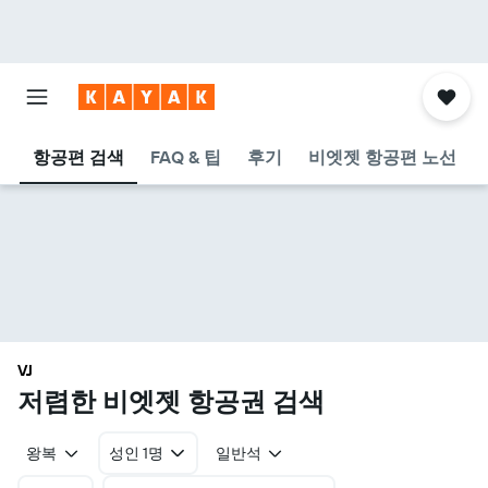
항공편 검색
FAQ & 팁
후기
비엣젯 항공편 노선
VJ
​저렴한 비엣젯 항공권 검색
왕복
성인 1명
일반석