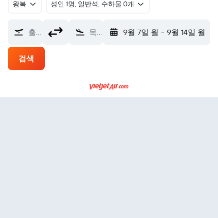
왕복
​성인 1명, 일반석, 수하물 0개
출발지
목적지
9월 7일 월
-
9월 14일 월
검색