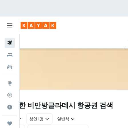
항공권
호텔
렌터카
둘러보기
항공편 추적기
BG
​저렴한 비만방글라데시 항공권 검색
여행 가기 좋은 달
왕복
성인 1명
일반석
마이트립