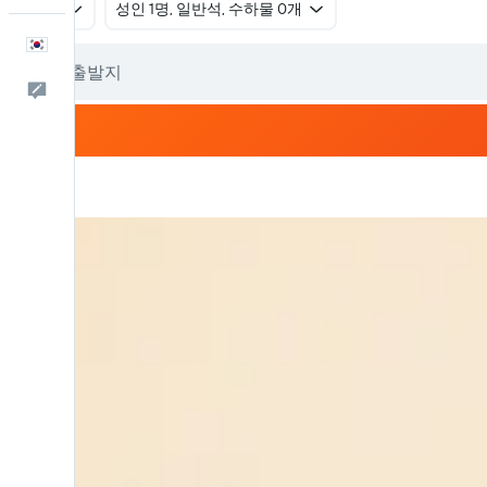
왕복
​성인 1명, 일반석, 수하물 0개
한국어
피드백