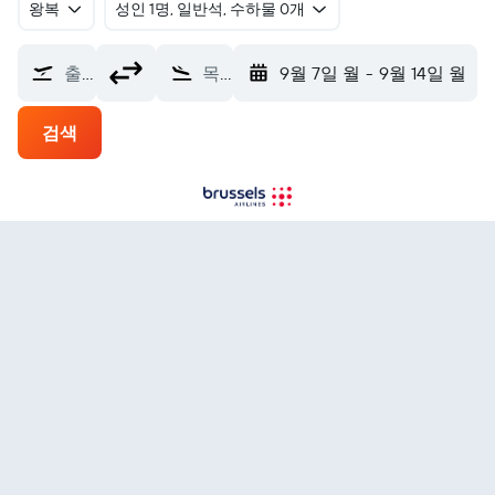
왕복
​성인 1명, 일반석, 수하물 0개
출발지
목적지
9월 7일 월
-
9월 14일 월
검색