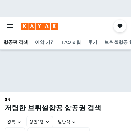
항공편 검색
예약 기간
FAQ & 팁
후기
브뤼셀항공 
SN
​저렴한 브뤼셀항공 항공권 검색
왕복
성인 1명
일반석