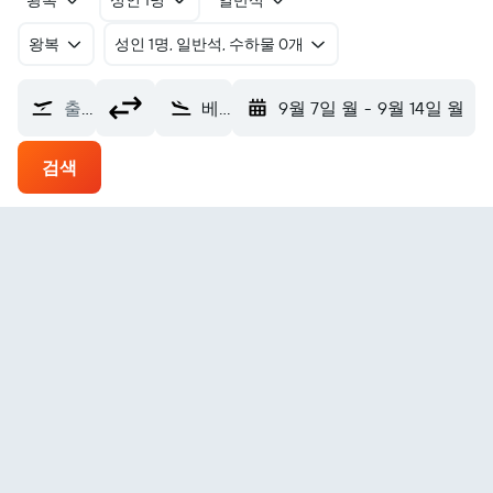
왕복
성인 1명
일반석
왕복
​성인 1명, 일반석, 수하물 0개
출발지
베니스 베네치아 마르코폴로국제공항 (VCE)
9월 7일 월
-
9월 14일 월
검색