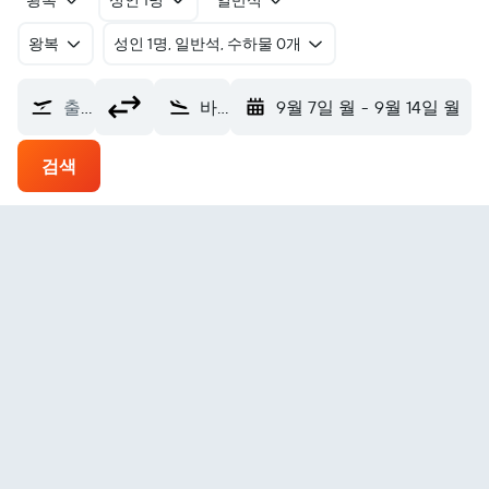
왕복
성인 1명
일반석
왕복
​성인 1명, 일반석, 수하물 0개
출발지
바오산 텅충 퉈펑 에어포트 (TCZ)
9월 7일 월
-
9월 14일 월
검색