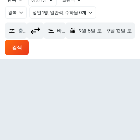
왕복
성인 1명
일반석
왕복
​성인 1명, 일반석, 수하물 0개
출발지
바기오 로아칸공항 (BAG)
9월 5일 토
-
9월 12일 토
검색