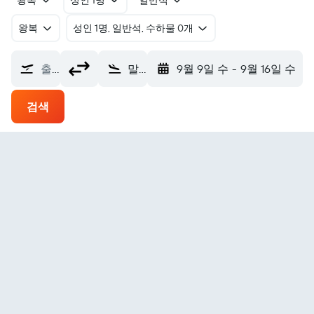
왕복
성인 1명
일반석
왕복
​성인 1명, 일반석, 수하물 0개
출발지
말라그 말라르게 공항 (LGS)
9월 9일 수
-
9월 16일 수
검색