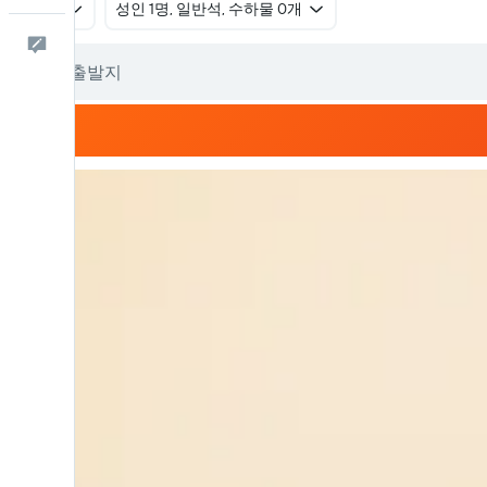
왕복
​성인 1명, 일반석, 수하물 0개
피드백