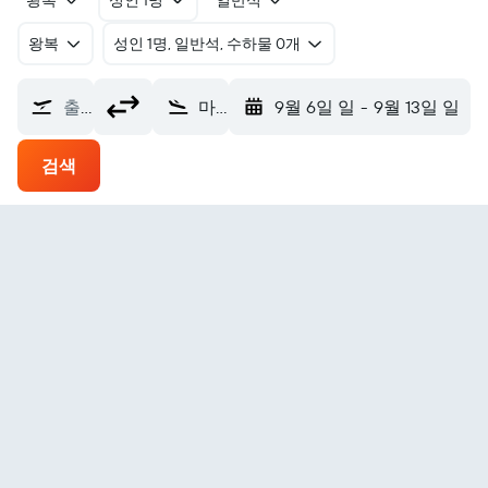
왕복
성인 1명
일반석
왕복
​성인 1명, 일반석, 수하물 0개
출발지
마이두구리 인터내셔널 에어포트 (MIU)
9월 6일 일
-
9월 13일 일
검색