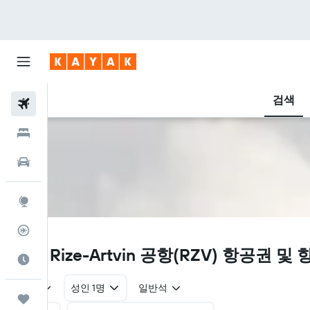
검색
항공권
호텔
렌터카
둘러보기
항공편 추적기
RZV
리제 Rize-Artvin 공항(RZV) 항공권 및
여행 가기 좋은 달
왕복
성인 1명
일반석
마이트립