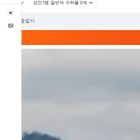
왕복
​성인 1명, 일반석, 수하물 0개
한국어
피드백