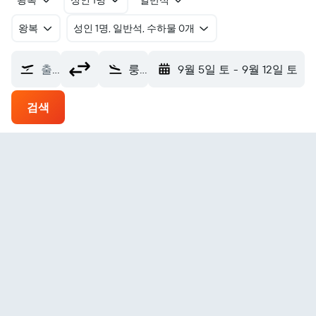
왕복
성인 1명
일반석
왕복
​성인 1명, 일반석, 수하물 0개
출발지
룽옌 관즈산 에어포트 (LCX)
9월 5일 토
-
9월 12일 토
검색