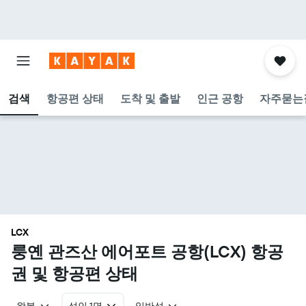
검색
항공편 상태
도착 및 출발
인근 공항
자주묻는
LCX
룽옌 관즈산 에어포트 공항(LCX) 항공
권 및 항공편 상태