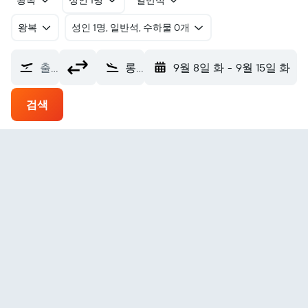
왕복
성인 1명
일반석
왕복
​성인 1명, 일반석, 수하물 0개
출발지
롱 를랑 공항 (LGL)
9월 8일 화
-
9월 15일 화
검색