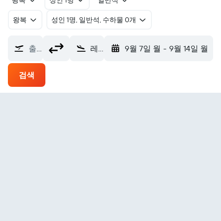
왕복
성인 1명
일반석
왕복
​성인 1명, 일반석, 수하물 0개
출발지
레인보우 레이크 에어포트 (YOP)
9월 7일 월
-
9월 14일 월
검색