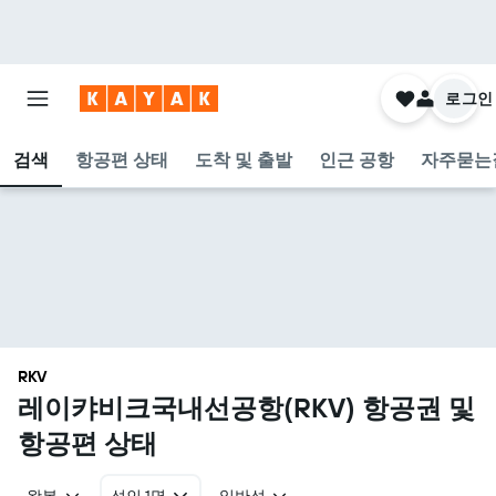
로그인
검색
항공편 상태
도착 및 출발
인근 공항
자주묻는
RKV
레이캬비크국내선공항(RKV) 항공권 및
항공편 상태