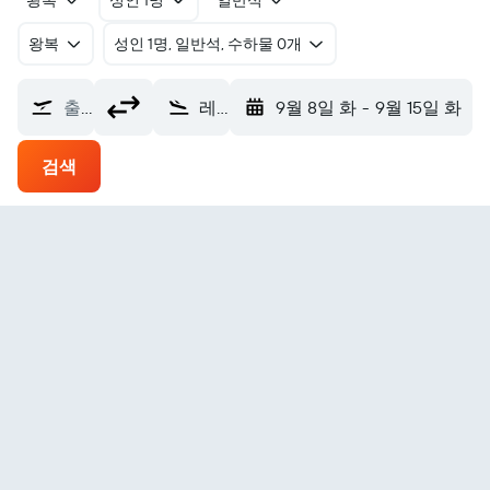
왕복
성인 1명
일반석
왕복
​성인 1명, 일반석, 수하물 0개
출발지
레이캬비크국내선공항 (RKV)
9월 8일 화
-
9월 15일 화
검색