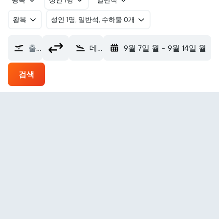
왕복
성인 1명
일반석
왕복
​성인 1명, 일반석, 수하물 0개
출발지
데라 가지 칸 데라가지칸 국제공항 (DEA)
9월 7일 월
-
9월 14일 월
검색