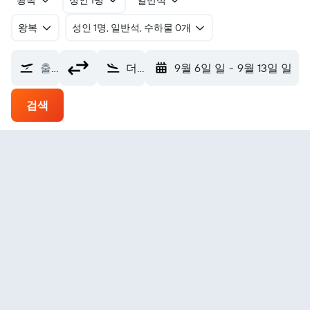
왕복
성인 1명
일반석
왕복
​성인 1명, 일반석, 수하물 0개
출발지
더블린 국제공항 (DUB)
9월 6일 일
-
9월 13일 일
검색