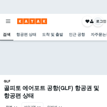
로그인
검색
항공편 상태
도착 및 출발
인근 공항
자주묻는
GLF
골피토 에어포트 공항(GLF) 항공권 및
항공편 상태