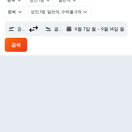
왕복
성인 1명
일반석
왕복
​성인 1명, 일반석, 수하물 0개
출발지
골피토 에어포트 (GLF)
9월 7일 월
-
9월 14일 월
검색