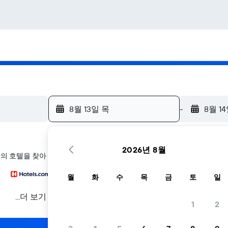
8월 13일 목
-
8월 1
2026년 8월
항의 호텔을 찾아 드립니다
월
화
수
목
금
토
일
...더 보기
1
2