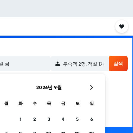
4일 금
검색
​투숙객 2​명, ​객실 1개
2026년 9월
월
화
수
목
금
토
일
1
2
3
4
5
6