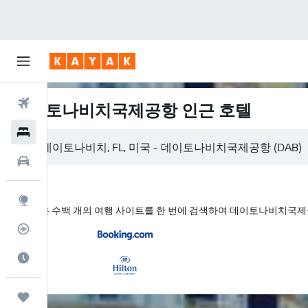
항공권
데이토나비치국제공항 인근 호텔
호텔
렌터카
둘러보기
KAYAK은 수백 개의 여행 사이트를 한 번에 검색하여 데이토나비치국
항공편 추적기
여행 가기 좋은 달
마이트립