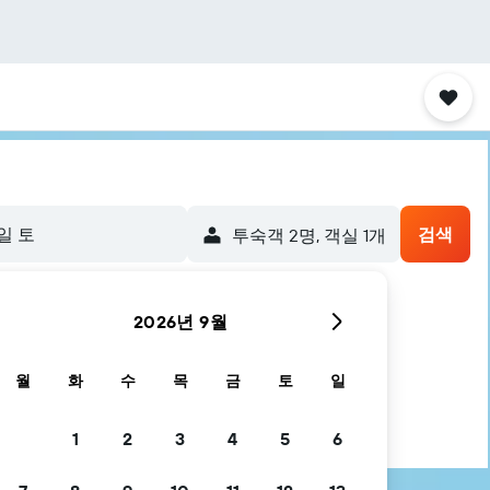
5일 토
검색
​투숙객 2​명, ​객실 1개
2026년 9월
월
화
수
목
금
토
일
1
2
3
4
5
6