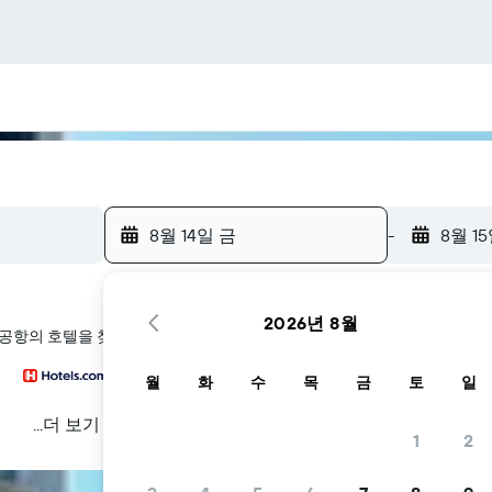
8월 14일 금
-
8월 1
2026년 8월
제공항의 호텔을 찾아 드립니다
월
화
수
목
금
토
일
...더 보기
1
2