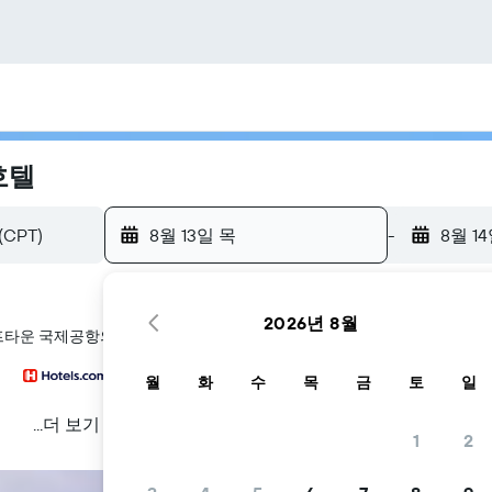
호텔
8월 13일 목
-
8월 1
2026년 8월
이프타운 국제공항의 호텔을 찾아 드립니다
월
화
수
목
금
토
일
...더 보기
1
2