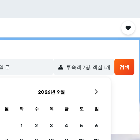
4일 금
검색
​투숙객 2​명, ​객실 1개
2026년 9월
월
화
수
목
금
토
일
1
2
3
4
5
6