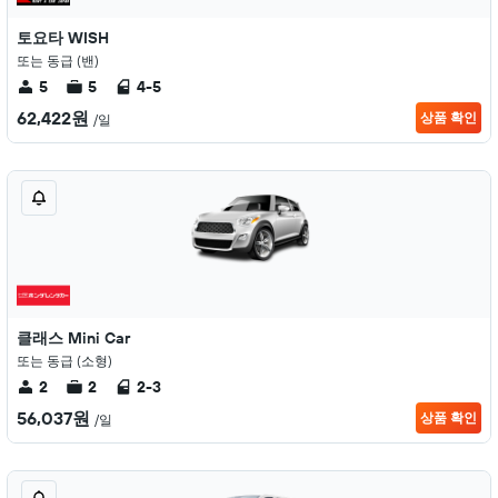
토요타 WISH
또는 동급 (밴)
5
5
4-5
62,422원
상품 확인
/일
클래스 Mini Car
또는 동급 (소형)
2
2
2-3
56,037원
상품 확인
/일