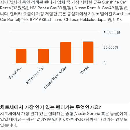
지난 72시간 동안 검색된 렌터카 업체 중 가장 저렴한 곳은 Sunshine Car
자
Rental(33원/일), HM Rent a Car(33원/일), Nissan Rent-A-Car(49원/일)입
에
니다. 렌터카 요금​이 가장 저렴한 곳은 중심가에서 3.5km 떨어진 Sunshine
가
Car Rental(주소: 871-19 Kitashinano, Chitose, Hokkaido Japan)입니다.
까
워
100,000원
질
수
Bar
Chart
graphic.
chart
록
50,000원
with
렌
4
터
bars.
카
0
요
Sunshin…
HM Rent a Car
Nissan Rent-A-Car
Times
다
금
음
이
차
어
트
떻
는
End
게
of
지
interactive
변
난
chart
하
72
치토세에서 가장 인기 있는 렌터카는 무엇인가요?
는
시
치토세​에서 가장 인기 있는 렌터카는 중형(Nissan Serena 혹은 동급)이며,
지
간
일일 대여료는 ​평균 124,491원​입니다. 하루 49,167원​까지 내려가는 경우도
보
동
있습니다.
여
안