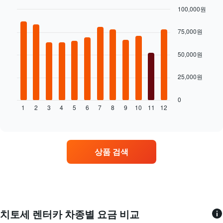
장
요
이
100,000원
저
금
있
Bar
렴
Chart
을
습
graphic.
chart
한
표
75,000원
니
with
렌
시
12
다.
터
합
bars.
50,000원
차
카
니
트
업
다.
다
에
25,000원
체
음
는
4
차
렌
곳
트
0
터
을
1
2
3
4
5
6
7
8
9
10
11
12
는
End
카
표
of
월
의
interactive
시
별
chart
평
하
렌
균
는
터
요
상품 검색
1
카
금
개
평
을
의
균
표
X
요
시
축
금
하
이
을
는
있
표
치토세 렌터카 차종별 요금 비교
1
습
시