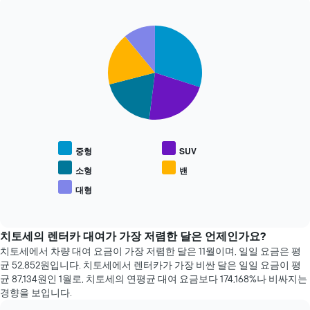
줍
가
니
장
다.
Pie
Chart
저
graphic.
차
chart
렴
with
트
한
5
에
렌
slices.
는
터
예
카
다
약
업
음
며
체
차
칠
4
트
전
중형
SUV
곳
는
인
을
인
소형
밴
지
보
기
를
대형
여
End
있
표
of
줍
는
interactive
시
니
차
chart
하
다.
량
치토세의 렌터카 대여가 가장 저렴한 달은 언제인가요?
는
차
종
치토세에서 차량 대여 요금이 가장 저렴한 달은 11월​​이며, 일일 요금은 평
1
트
류
균 52,852원​입니다. 치토세에서 렌터카가 가장 비싼 달은 일일 요금이 평
개
에
의
균 87,134원​인 1월로, 치토세의 연평균 대여 요금보다 174,168%나 비싸지는
의
는
평
경향을 보입니다.
X
가
균
축​