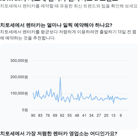
치토세​에서 렌터카를 예약할 때 유용한 최신 트렌드와 팁을 확인해 보세요
치토세​에서 렌터카는 얼마나 일찍 예약해야 하나요?
치토세에서 렌터카를 평균보다 저렴하게 이용하려면 출발하기 13일 전 쯤
에 예약하는 것을 추천합니다.
300,000원
Line
Chart
graphic.
chart
with
91
200,000원
data
points.
100,000원
다
음
차
0원
트
90
83
76
69
62
55
48
41
34
27
20
13
6
End
of
는
interactive
예
chart
약
치토세에서 가장 저렴한 렌터카 영업소는 어디인가요?
일