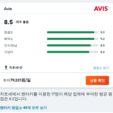
Avis
8.5
매우 좋음
청결도
9.2
쾌적도
9.2
인수/반납
8.5
가성비
8.2
치토세1곳
영업소 보기
79,221원/일
​최저
상품 확인
치토세에서 렌터카를 이용한 17명이 해당 업체에 부여한 평균 평
점은 8.2입니다.
렌터카 영업소 49개 모두 보기