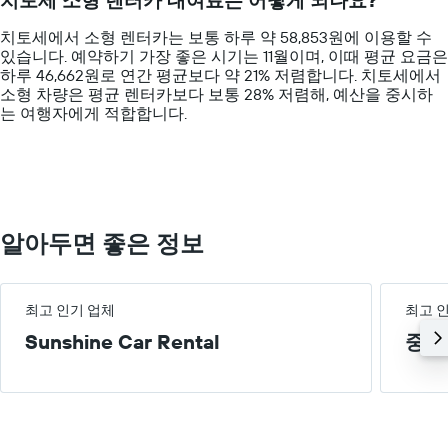
시
categories.
차
하
The
트
치토세에서 소형 렌터카는 보통 하루 약 58,853원에 이용할 수
는
chart
에
있습니다. 예약하기 가장 좋은 시기는 11월이며, 이때 평균 요금은
1​
has
는
하루 46,662원로 연간 평균보다 약 21% 저렴합니다. 치토세​에서 ​
개
1
특
소형 ​차량은 평균 렌터카보다 보통 28% 저렴해, 예산을 중시하
의
Y
정
는 여행자에게 적합합니다.
Y
axis
요
축​
displaying
일
이
values.
의
있
Range:
렌
습
0
터
니
to
카
다.
150000.
평
알아두면 좋은 정보
균
요
금
을
최고 인기 업체
최고 
표
Sunshine Car Rental
중형
시
하
는
1
개
의