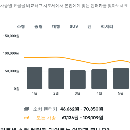
개
니
합
차종별 요금을 비교하고 치토세에서 본인에게 맞는 렌터카를 찾아보세요.
의
다.
니
Y
차
다.
축
트
차
이
에
소형
중형
대형
SUV
밴
럭셔리
트
있
는
에
습
150,000원
해
는
니
당
Combination
Chart
월
다.
graphic.
chart
업
을
with
체
100,000원
표
2
의
시
data
가
series.
하
장
50,000원
는
저
The
1
렴
chart
개
한
has
의
0원
렌
1
X
1월
2월
3월
4월
5월
End
터
of
X
축
interactive
카
axis
이
chart
요
소형 렌터카
46,662원 - 70,350원
displaying
있
금
categories.
습
모든 차종
67,136원 - 109,109원
을
Range:
니
표
14
다.
치토세 소형 렌터카 대여료는 어떻게 되나요?