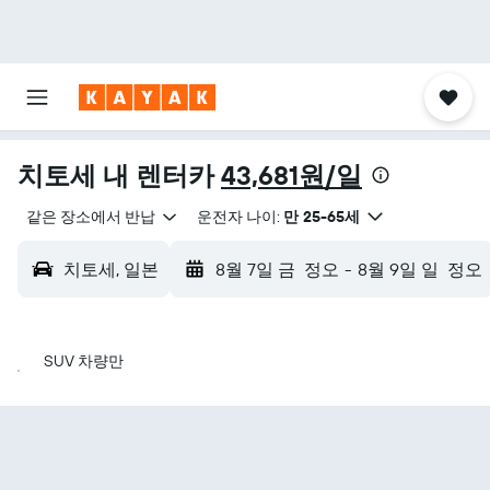
치토세 내 렌터카
43,681원/일
같은 장소에서 반납
운전자 나이:
만 25-65세
치토세, 일본
8월 7일 금
정오
-
8월 9일 일
정오
SUV 차량만