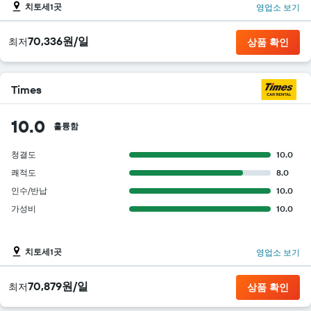
치토세1곳
영업소 보기
70,336원/일
​최저
상품 확인
Times
10.0
훌륭함
청결도
10.0
쾌적도
8.0
인수/반납
10.0
가성비
10.0
치토세1곳
영업소 보기
70,879원/일
​최저
상품 확인