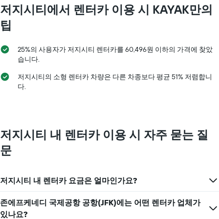
저지시티​에서 렌터카 이용 시 KAYAK만의
카
요
팁
금
을
표
25%의 사용자가 저지시티 렌터카를 60,496원 이하의 가격에 찾았
시
습니다.
하
는
저지시티의 소형 렌터카 차량은 다른 차종보다 평균 51% 저렴합니
1​
다.
개
의
Y
축​
이
저지시티 내 렌터카 이용 시 자주 묻는 질
있
문
습
니
다.
저지시티 내 렌터카 요금은 얼마인가요?
존에프케네디 국제공항 공항(JFK)에는 어떤 렌터카 업체가
있나요?