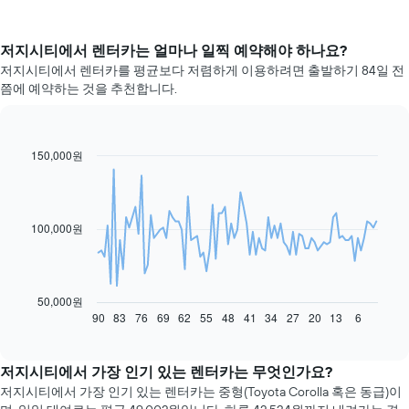
저지시티​에서 렌터카는 얼마나 일찍 예약해야 하나요?
저지시티에서 렌터카를 평균보다 저렴하게 이용하려면 출발하기 84일 전
쯤에 예약하는 것을 추천합니다.
150,000원
Line
Chart
graphic.
chart
with
91
data
100,000원
points.
다
음
차
50,000원
트
90
83
76
69
62
55
48
41
34
27
20
13
6
End
of
는
interactive
예
chart
약
저지시티에서 가장 인기 있는 렌터카는 무엇인가요?
일
저지시티​에서 가장 인기 있는 렌터카는 중형(Toyota Corolla 혹은 동급)이
자