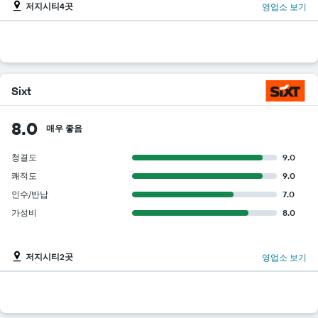
저지시티4곳
영업소 보기
Sixt
8.0
매우 좋음
청결도
9.0
쾌적도
9.0
인수/반납
7.0
가성비
8.0
저지시티2곳
영업소 보기