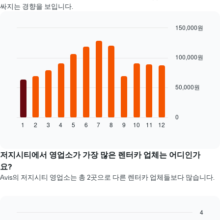
니
평
싸지는 경향을 보입니다.
다.
균
차
요
150,000원
트
금
에
Bar
Chart
을
graphic.
chart
는
표
with
예
100,000원
시
12
약
합
bars.
며
니
칠
다.
50,000원
다
전
음
인
차
지
트
0
를
1
2
3
4
5
6
7
8
9
10
11
12
는
End
표
of
월
interactive
시
별
chart
하
렌
저지시티에서 영업소가 가장 많은 렌터카 업체는 어디인가
는
터
요?
1
카
개
Avis의 저지시티 영업소는 총 2곳으로 다른 렌터카 업체들보다 많습니다.
평
의
균
X
요
축​
금
4
이
을