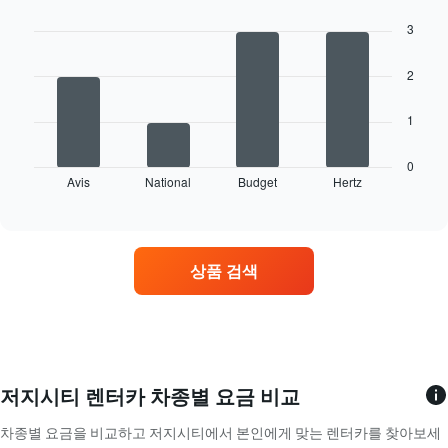
Bar
있
Chart
표
graphic.
chart
습
3
시
with
니
4
합
다.
bars.
니
2
차
다.
트
다
차
1
에
음
트
는
차
에
렌
트
0
는
터
Avis
National
Budget
Hertz
는
End
월
of
카
영
을
interactive
의
업
chart
표
평
소
시
균
가
하
상품 검색
요
가
는
금
장
1
을
많
개
표
은
의
시
렌
X
하
터
축
는
카
저지시티 렌터카 차종별 요금 비교
이
1
업
있
개
체
차종별 요금을 비교하고 저지시티에서 본인에게 맞는 렌터카를 찾아보세
습
의