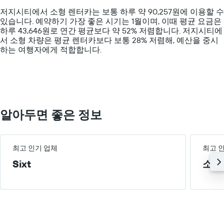
The
의
개
저지시티에서 소형 렌터카는 보통 하루 약 90,257원에 이용할 수
chart
X
의
있습니다. 예약하기 가장 좋은 시기는 1월이며, 이때 평균 요금은
has
축
Y
하루 43,646원로 연간 평균보다 약 52% 저렴합니다. 저지시티​에
1
이
축
서 ​소형 ​차량은 평균 렌터카보다 보통 28% 저렴해, 예산을 중시
Y
있
이
하는 여행자에게 적합합니다.
axis
습
있
displaying
니
습
values.
다.
니
Range:
차
다.
0
트
to
에
200000.
는
알아두면 좋은 정보
해
당
업
체
최고 인기 업체
최고 
의
Sixt
소형
가
장
저
렴
한
렌
터