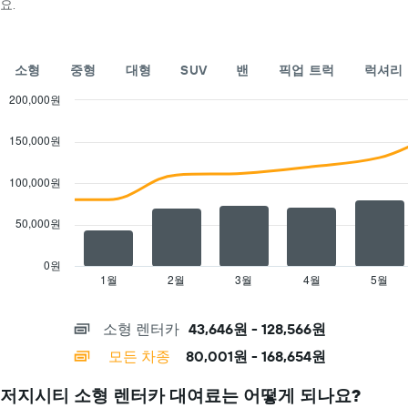
4
요.
니
Y
곳
다.
축
을
차
이
표
트
있
소형
중형
대형
SUV
밴
픽업 트럭
럭셔리
시
에
습
합
는
200,000원
니
니
특
다.
Combination
Chart
다.
정
graphic.
chart
차
150,000원
요
with
트
일
2
에
data
의
100,000원
는
series.
렌
렌
터
50,000원
The
터
카
chart
카
평
has
업
균
0원
1
체
1월
2월
3월
4월
5월
End
요
of
X
를
금
interactive
axis
표
을
chart
소형 렌터카
43,646원 - 128,566원
displaying
시
표
categories.
하
시
모든 차종
80,001원 - 168,654원
Range:
는
하
14
1
는
저지시티 소형 렌터카 대여료는 어떻게 되나요?
categories.
개
1