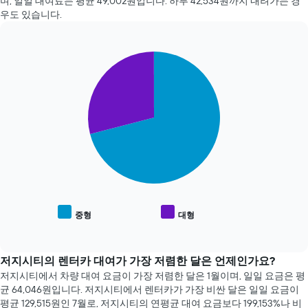
며, 일일 대여료는 ​평균 49,002원​입니다. 하루 42,534원​까지 내려가는 경
에
우도 있습니다.
가
까
워
Pie
질
Chart
graphic.
chart
수
with
록
2
렌
slices.
터
카
다
요
음
금
차
이
트
어
는
떻
인
게
기
중형
대형
변
End
있
of
하
는
interactive
는
차
chart
지
량
저지시티의 렌터카 대여가 가장 저렴한 달은 언제인가요?
보
종
저지시티에서 차량 대여 요금이 가장 저렴한 달은 1월​​이며, 일일 요금은 평
여
류
균 64,046원​입니다. 저지시티에서 렌터카가 가장 비싼 달은 일일 요금이
줍
의
평균 129,515원​인 7월로, 저지시티의 연평균 대여 요금보다 199,153%나 비