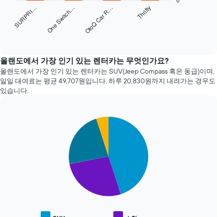
이
음
SURPRI…
One Switch…
OtoQ Car R…
Thrifty
어
차
떻
트
게
는
End
변
of
지
interactive
하
난
chart
는
72
올랜도에서 가장 인기 있는 렌터카는 무엇인가요?
지
시
올랜도​에서 가장 인기 있는 렌터카는 SUV(Jeep Compass 혹은 동급)이며,
보
간
일일 대여료는 ​평균 49,707원​입니다. 하루 20,830원​까지 내려가는 경우도
여
동
있습니다.
줍
안
니
가
다.
장
차
Pie
Chart
저
트
graphic.
chart
렴
with
에
한
4
는
렌
slices.
예
터
약
카
다
며
업
음
칠
체
차
전
4
트
인
곳
는
지
을