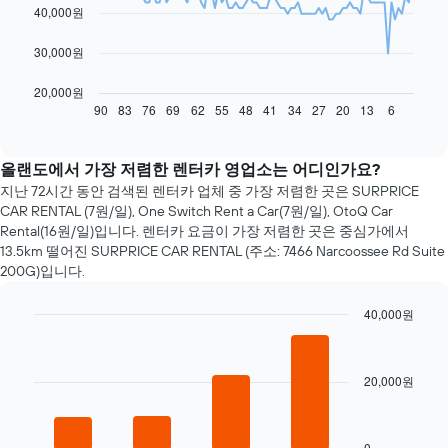
40,000원
points.
다
30,000원
음
차
20,000원
트
90
83
76
69
62
55
48
41
34
27
20
13
6
End
of
는
interactive
예
chart
약
올랜도에서 가장 저렴한 렌터카 영업소는 어디인가요?
일
지난 72시간 동안 검색된 렌터카 업체 중 가장 저렴한 곳은 SURPRICE
자
CAR RENTAL (7원/일), One Switch Rent a Car(7원/일), OtoQ Car
에
Rental(16원/일)입니다. 렌터카 요금​이 가장 저렴한 곳은 중심가에서
가
13.5km 떨어진 SURPRICE CAR RENTAL (주소: 7466 Narcoossee Rd Suite
까
200G)입니다.
워
질
40,000원
수
록
Bar
Chart
graphic.
chart
렌
with
터
20,000원
4
카
bars.
요
금
다
0