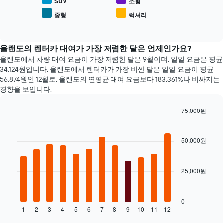
인
SUV
소형
를
보
기
표
중형
럭셔리
여
End
있
시
of
줍
는
interactive
하
니
차
chart
는
다.
량
올랜도의 렌터카 대여가 가장 저렴한 달은 언제인가요?
1
차
종
올랜도에서 차량 대여 요금이 가장 저렴한 달은 9월​​이며, 일일 요금은 평균
개
트
류
34,124원​입니다. 올랜도에서 렌터카가 가장 비싼 달은 일일 요금이 평균
의
에
의
56,874원​인 12월로, 올랜도의 연평균 대여 요금보다 183,361%나 비싸지는
X
는
평
경향을 보입니다.
축​
가
균
이
장
요
있
75,000원
저
금
습
Bar
렴
Chart
을
니
graphic.
chart
한
표
다.
with
50,000원
렌
시
12
차
터
합
bars.
트
카
니
에
업
다.
25,000원
다
는
체
음
렌
4
차
터
곳
트
0
카
을
1
2
3
4
5
6
7
8
9
10
11
12
는
End
의
표
of
월
평
interactive