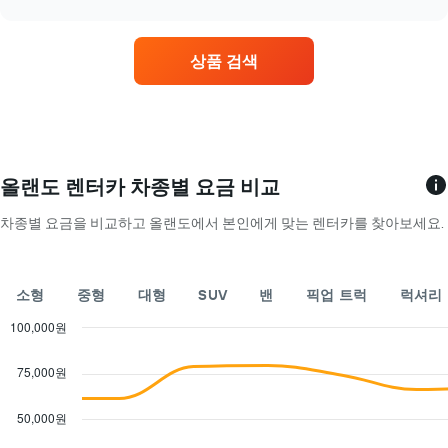
시
별
chart
균
하
렌
요
는
터
금
상품 검색
1
카
을
개
평
표
의
균
시
X
요
하
축
금
는
이
을
1
있
표
올랜도 렌터카 차종별 요금 비교
개
습
시
의
니
합
차종별 요금을 비교하고 올랜도에서 본인에게 맞는 렌터카를 찾아보세요.
Y
다.
니
축
차
다.
이
트
차
있
에
소형
중형
대형
SUV
밴
픽업 트럭
럭셔리
트
습
는
에
니
100,000원
해
는
다.
당
Combination
Chart
월
graphic.
chart
업
75,000원
을
with
체
표
2
의
시
data
50,000원
가
series.
하
장