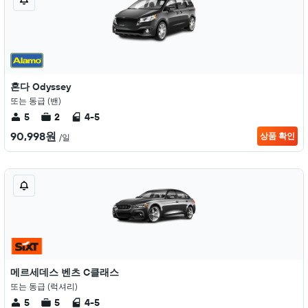
혼다 Odyssey
또는 동급 (밴)
5
2
4-5
90,998원
상품 확인
/일
메르세데스 벤츠 C클래스
또는 동급 (럭셔리)
5
5
4-5