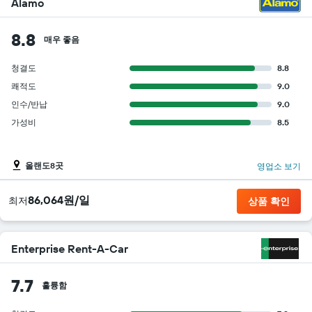
Alamo
8.8
매우 좋음
청결도
8.8
쾌적도
9.0
인수/반납
9.0
가성비
8.5
올랜도8곳
영업소 보기
86,064원/일
​최저
상품 확인
Enterprise Rent-A-Car
7.7
훌륭함