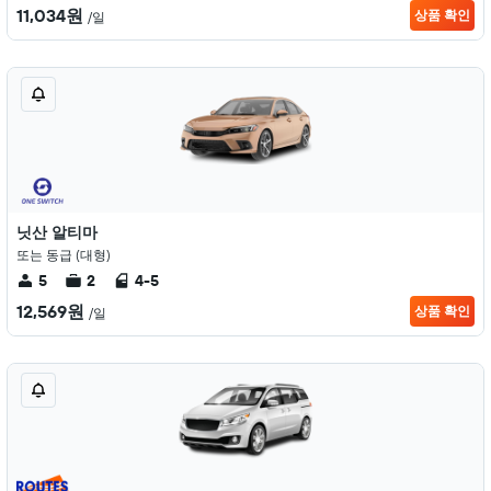
11,034원
상품 확인
/일
닛산 알티마
또는 동급 (대형)
5
2
4-5
12,569원
상품 확인
/일