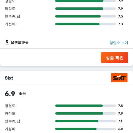
청결도
7.9
쾌적도
7.9
인수/반납
7.5
가성비
7.3
올랜도19곳
영업소 보기
상품 확인
Sixt
6.9
좋음
청결도
7.8
쾌적도
7.9
인수/반납
7.1
가성비
6.8