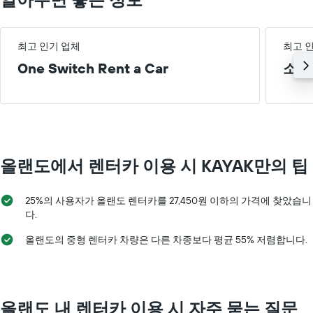
균
요
금
을
최고 인기 업체
최고 
표
One Switch Rent a Car
소형
시
하
는
1
개
의
Y
올랜도​에서 렌터카 이용 시 KAYAK만의 팁
축
이
있
25%의 사용자가 올랜도 렌터카를 27,450원 이하의 가격에 찾았습니
습
다.
니
다.
올랜도의 중형 렌터카 차량은 다른 차종보다 평균 55% 저렴합니다.
올랜도 내 렌터카 이용 시 자주 묻는 질문