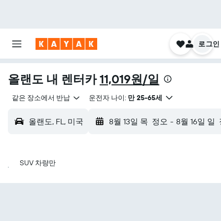
로그인
올랜도 내 렌터카
11,019원/일
같은 장소에서 반납
운전자 나이:
만 25-65세
올랜도, FL, 미국
8월 13일 목
정오
-
8월 16일 일
SUV 차량만