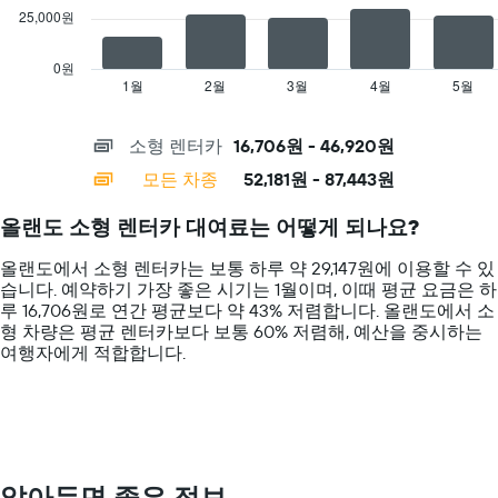
는
저
25,000원
The
1
렴
chart
개
한
has
의
0원
렌
1
X
1월
2월
3월
4월
5월
End
터
of
X
축
interactive
카
axis
이
chart
요
소형 렌터카
16,706원 - 46,920원
displaying
있
금
categories.
습
모든 차종
52,181원 - 87,443원
을
Range:
니
표
14
다.
올랜도 소형 렌터카 대여료는 어떻게 되나요?
시
categories.
차
하
The
트
올랜도에서 소형 렌터카는 보통 하루 약 29,147원에 이용할 수 있
는
chart
에
습니다. 예약하기 가장 좋은 시기는 1월이며, 이때 평균 요금은 하
1​
has
는
루 16,706원로 연간 평균보다 약 43% 저렴합니다. 올랜도​에서 ​소
개
1
특
형 ​차량은 평균 렌터카보다 보통 60% 저렴해, 예산을 중시하는
의
Y
정
여행자에게 적합합니다.
Y
axis
요
축​
displaying
일
이
values.
의
있
Range:
렌
습
0
터
니
to
카
다.
100000.
평
알아두면 좋은 정보