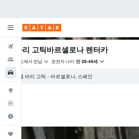
항공권
엘 바리 고틱바르셀로나 렌터카
호텔
같은 장소에서 반납
운전자 나이:
만 25-65세
렌터카
둘러보기
항공편 추적기
여행 가기 좋은 달
마이트립