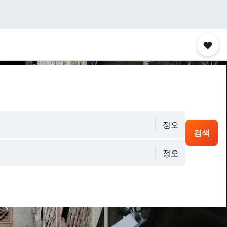
정오
검색
정오