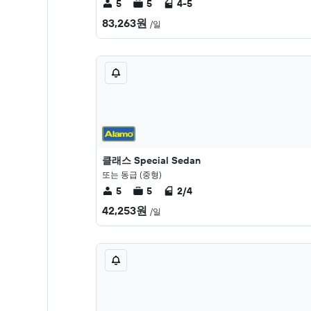
5
5
4-5
83,263원
/일
클래스 Special Sedan
또는 동급 (중형)
5
5
2/4
42,253원
/일