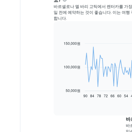
요?
바르셀로나 엘 바리 고틱에서 렌터카를 가장 좋
일 전에 예약하는 것이 좋습니다. 이는 여행 
합니다.
150,000원
Line
Chart
graphic.
chart
with
91
data
100,000원
points.
다
음
차
50,000원
트
90
84
78
72
66
60
54
End
of
는
interactive
예
chart
약
일
바
자
바
에
있습