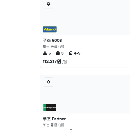
푸조 5008
또는 동급 (밴)
5
3
4-5
112,217원
/일
푸조 Partner
또는 동급 (밴)