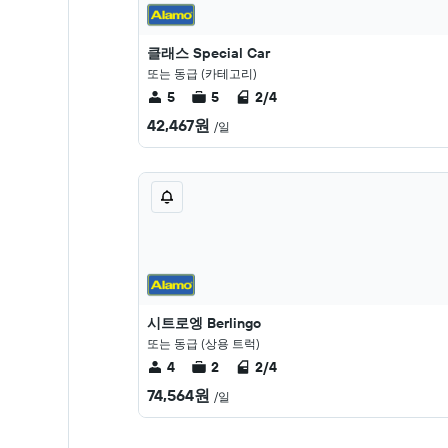
클래스 Special Car
또는 동급 (카테고리)
5
5
2/4
42,467원
/일
시트로엥 Berlingo
또는 동급 (상용 트럭)
4
2
2/4
74,564원
/일