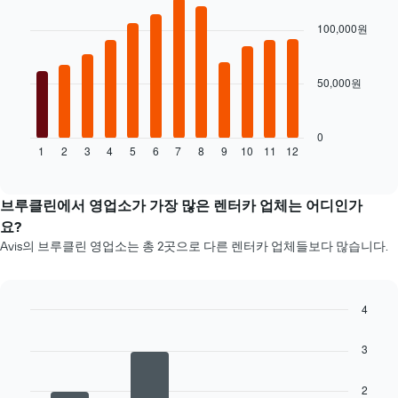
있
graphic.
chart
한
표
with
습
100,000원
렌
시
12
니
터
합
bars.
다.
카
니
차
업
다.
50,000원
다
트
체
음
에
4
차
는
곳
트
0
렌
을
1
2
3
4
5
6
7
8
9
10
11
12
는
End
터
표
of
월
카
interactive
시
별
chart
의
하
렌
브루클린에서 영업소가 가장 많은 렌터카 업체는 어디인가
평
는
터
요?
균
1
카
요
Avis의 브루클린 영업소는 총 2곳으로 다른 렌터카 업체들보다 많습니다.
개
평
금
의
균
을
X
요
표
축
금
4
시
이
을
하
Bar
Chart
있
표
graphic.
chart
는
3
습
시
with
1
니
4
합
개
다.
bars.
니
2
의