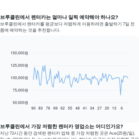
브루클린​에서 렌터카는 얼마나 일찍 예약해야 하나요?
브루클린에서 렌터카를 평균보다 저렴하게 이용하려면 출발하기 7일 전
쯤에 예약하는 것을 추천합니다.
150,000원
Line
Chart
graphic.
chart
with
125,000원
91
data
100,000원
points.
다
75,000원
음
차
50,000원
트
90
83
76
69
62
55
48
41
34
27
20
13
6
End
of
는
interactive
예
chart
약
브루클린에서 가장 저렴한 렌터카 영업소는 어디인가요?
일
지난 72시간 동안 검색된 렌터카 업체 중 가장 저렴한 곳은 Ace(25원/일),
자