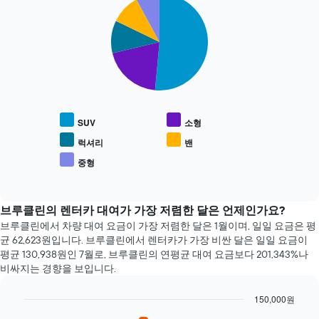
니
Pie
Chart
저
graphic.
chart
다.
렴
with
차
한
5
트
렌
slices.
에
터
는
카
다
예
업
음
약
체
차
며
4
트
칠
SUV
소형
곳
는
전
을
인
럭셔리
밴
인
보
기
지
중형
여
End
있
를
of
줍
는
interactive
표
니
차
chart
시
다.
량
브루클린의 렌터카 대여가 가장 저렴한 달은 언제인가요?
하
차
종
브루클린에서 차량 대여 요금이 가장 저렴한 달은 1월​​이며, 일일 요금은 평
는
트
류
균 62,623원​입니다. 브루클린에서 렌터카가 가장 비싼 달은 일일 요금이
1
에
의
평균 130,938원​인 7월로, 브루클린의 연평균 대여 요금보다 201,343%나
개
는
평
비싸지는 경향을 보입니다.
의
가
균
X
장
요
축​
150,000원
저
금
이
Bar
렴
Chart
을