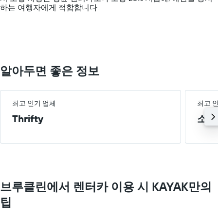
Y
있
이
하는 여행자에게 적합합니다.
axis
습
있
displaying
니
습
values.
다.
니
Range:
차
다.
0
트
to
에
200000.
는
알아두면 좋은 정보
해
당
업
체
최고 인기 업체
최고 
의
Thrifty
소형
가
장
저
렴
한
렌
터
브루클린​에서 렌터카 이용 시 KAYAK만의
카
요
팁
금
을