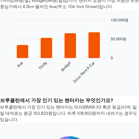
Thrifty(38원/일), Budget(46원/일)입니다. 렌터카 요금​이 가장 저렴한 곳은
에
중심가에서 4.2km 떨어진 Ace(주소: 106 York Street)입니다.
가
까
100,000원
워
Bar
질
Chart
graphic.
chart
수
with
록
50,000원
4
렌
bars.
터
카
0
다
요
Budget
Ace
Thrifty
Drivo Rent A Car
음
금
차
이
트
어
는
End
떻
of
지
interactive
게
난
chart
변
72
브루클린에서 가장 인기 있는 렌터카는 무엇인가요?
하
시
브루클린​에서 가장 인기 있는 렌터카는 SUV(BMW X3 혹은 동급)이며, 일
는
간
일 대여료는 ​평균 150,823원​입니다. 하루 108,852원​까지 내려가는 경우도
지
동
있습니다.
보
안
여
가
줍
장