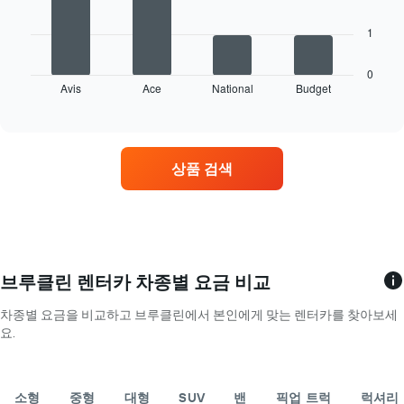
차
다.
Y
트
다
차
축
1
에
음
트
이
는
차
에
있
해
트
0
는
습
당
Avis
Ace
National
Budget
는
End
월
니
of
업
영
을
interactive
다.
체
업
chart
표
의
소
시
가
가
하
상품 검색
장
가
는
저
장
1
렴
많
개
한
은
의
렌
렌
X
터
터
축
카
카
브루클린 렌터카 차종별 요금 비교
이
요
업
있
금
체
차종별 요금을 비교하고 브루클린에서 본인에게 맞는 렌터카를 찾아보세
습
을
4
요.
니
표
곳
다.
시
을
차
하
표
트
는
소형
중형
대형
SUV
밴
픽업 트럭
럭셔리
시
에