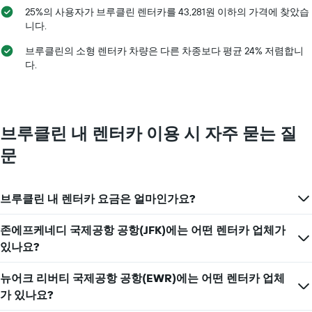
표
25%의 사용자가 브루클린 렌터카를 43,281원 이하의 가격에 찾았습
시
니다.
하
는
브루클린의 소형 렌터카 차량은 다른 차종보다 평균 24% 저렴합니
1​
다.
개
의
Y
축​
이
브루클린 내 렌터카 이용 시 자주 묻는 질
있
문
습
니
다.
브루클린 내 렌터카 요금은 얼마인가요?
존에프케네디 국제공항 공항(JFK)에는 어떤 렌터카 업체가
있나요?
뉴어크 리버티 국제공항 공항(EWR)에는 어떤 렌터카 업체
가 있나요?