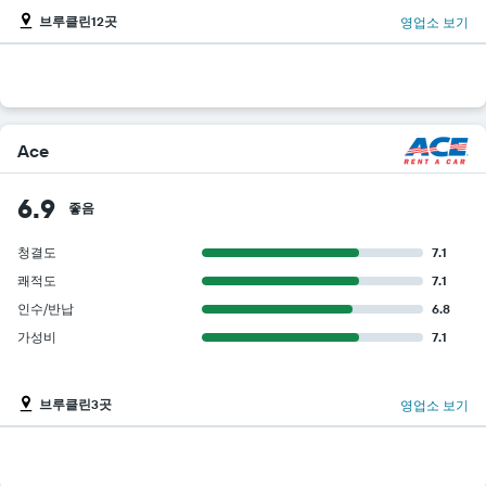
브루클린12곳
영업소 보기
Ace
6.9
좋음
청결도
7.1
쾌적도
7.1
인수/반납
6.8
가성비
7.1
브루클린3곳
영업소 보기