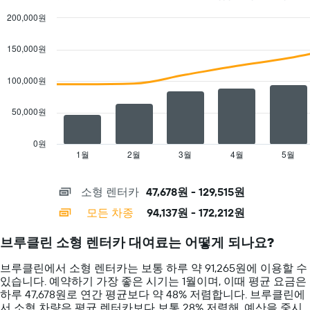
1​
합
는
200,000원
개
니
특
Combination
의
Chart
다.
정
graphic.
chart
Y
차
150,000원
요
with
축​
트
일
2
이
에
data
의
100,000원
있
는
series.
렌
습
렌
터
50,000원
니
The
터
카
다.
chart
카
평
has
업
균
0원
1
체
1월
2월
3월
4월
5월
End
요
of
X
를
금
interactive
axis
표
을
chart
소형 렌터카
47,678원 - 129,515원
displaying
시
표
categories.
하
시
모든 차종
94,137원 - 172,212원
Range:
는
하
14
1
는
브루클린 소형 렌터카 대여료는 어떻게 되나요?
categories.
개
1
The
의
개
브루클린에서 소형 렌터카는 보통 하루 약 91,265원에 이용할 수
chart
X
의
있습니다. 예약하기 가장 좋은 시기는 1월이며, 이때 평균 요금은
has
축
Y
하루 47,678원로 연간 평균보다 약 48% 저렴합니다. 브루클린​에
1
이
축
서 ​소형 ​차량은 평균 렌터카보다 보통 28% 저렴해, 예산을 중시