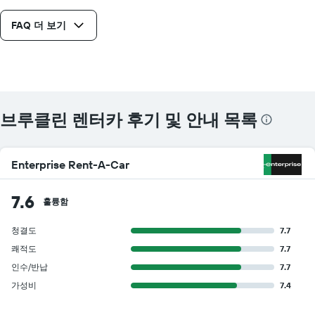
FAQ 더 보기
브루클린 렌터카 후기 및 안내 목록
Enterprise Rent-A-Car
7.6
훌륭함
청결도
7.7
쾌적도
7.7
인수/반납
7.7
가성비
7.4