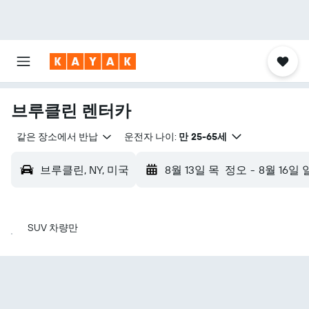
브루클린 렌터카
같은 장소에서 반납
운전자 나이:
만 25-65세
브루클린, NY, 미국
8월 13일 목
정오
-
8월 16일 
SUV 차량만