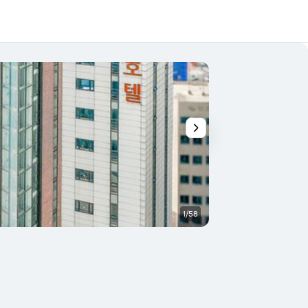
1/58
침실