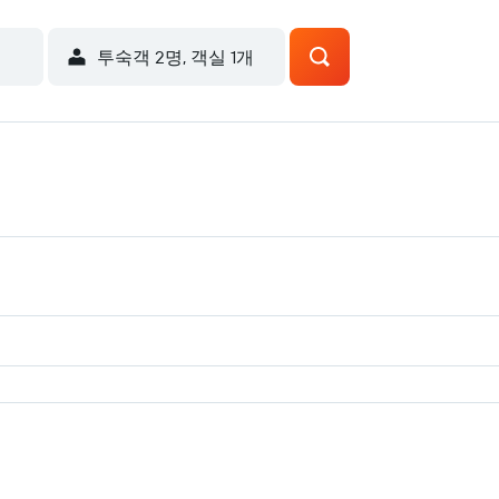
​투숙객 2​명, ​객실 1개