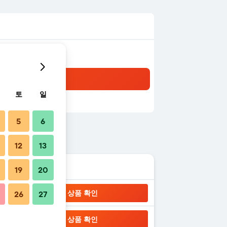
토
일
5
6
12
13
19
20
상품 확인
26
27
상품 확인