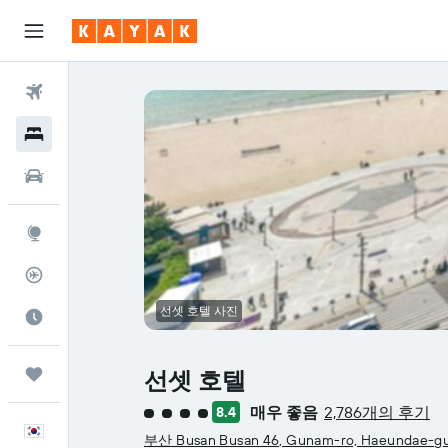
항공권
호텔
렌터카
둘러보기
항공편 추적기
선셋 호텔 사진
여행 가기 좋은 달
마이트립
선셋 호텔
매우 좋음
2,786개의 후기
8.4
4​성급
한국어
부산 Busan Busan 46, Gunam-ro, Haeundae-