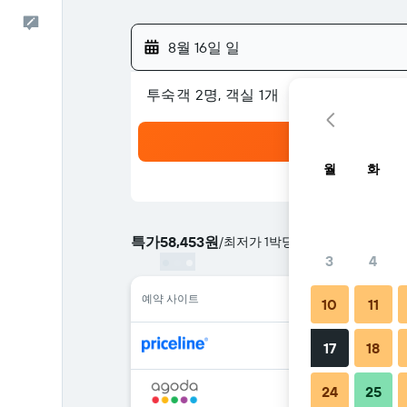
피드백
8월 16일 일
​투숙객 2​명, ​객실 1개
월
화
특가
58,453원
/
​최저가 1박당 요금
3
4
예약 사이트
10
11
17
18
24
25