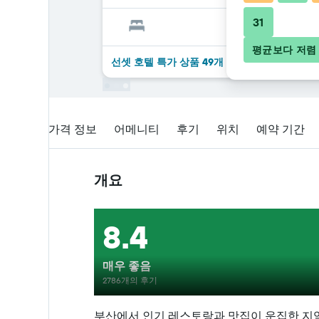
31
평균보다 저렴
선셋 호텔 ​특가 ​상품 49개 ​더 ​보기
개요
가격 정보
어메니티
후기
위치
예약 기간
개요
8.4
매우 좋음
2786개의 후기
부산에서 인기 레스토랑과 맛집이 운집한 지역