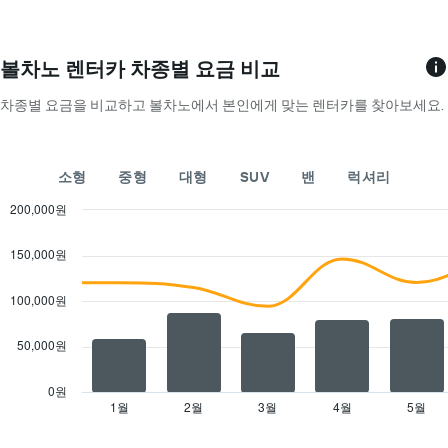
X
요
시
축
금
하
이
을
는
있
표
볼차노 렌터카 차종별 요금 비교
1
습
시
개
니
합
차종별 요금을 비교하고 볼차노에서 본인에게 맞는 렌터카를 찾아보세요.
의
다.
니
Y
차
다.
축
트
차
이
에
소형
중형
대형
SUV
밴
럭셔리
트
있
는
에
습
200,000원
해
는
니
당
Combination
Chart
월
다.
graphic.
chart
업
150,000원
을
with
체
표
2
의
시
data
100,000원
가
series.
하
장
는
저
50,000원
The
1
렴
chart
개
한
has
의
0원
렌
1
X
1월
2월
3월
4월
5월
End
터
of
X
축
interactive
카
axis
이
chart