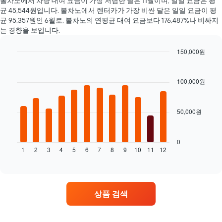
볼차노에서 차량 대여 요금이 가장 저렴한 달은 11월​​이며, 일일 요금은 평
1
트
류
균 45,544원​입니다. 볼차노에서 렌터카가 가장 비싼 달은 일일 요금이 평
개
에
의
균 95,357원​인 6월로, 볼차노의 연평균 대여 요금보다 176,487%나 비싸지
의
는
평
는 경향을 보입니다.
X
가
균
축​
장
요
이
150,000원
저
금
있
Bar
렴
Chart
을
습
graphic.
chart
한
표
니
with
100,000원
렌
시
12
다.
터
합
bars.
차
카
니
트
업
다.
50,000원
다
에
체
음
는
4
차
렌
곳
트
0
터
을
1
2
3
4
5
6
7
8
9
10
11
12
는
End
카
표
of
월
의
interactive
시
별
chart
평
하
렌
균
는
터
요
상품 검색
1
카
금
개
평
을
의
균
표