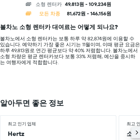
요
소형 렌터카
49,813원 - 109,234원
displaying
있
금
categories.
습
모든 차종
81,672원 - 146,156원
을
Range:
니
표
14
다.
볼차노 소형 렌터카 대여료는 어떻게 되나요?
시
categories.
차
하
The
트
볼차노에서 소형 렌터카는 보통 하루 약 82,874원에 이용할 수
는
chart
에
있습니다. 예약하기 가장 좋은 시기는 11월이며, 이때 평균 요금은
1​
has
는
하루 49,813원로 연간 평균보다 약 40% 저렴합니다. 볼차노​에서 ​
개
1
특
소형 ​차량은 평균 렌터카보다 보통 33% 저렴해, 예산을 중시하
의
Y
정
는 여행자에게 적합합니다.
Y
axis
요
축​
displaying
일
이
values.
의
있
Range:
렌
습
0
터
니
to
카
다.
200000.
평
알아두면 좋은 정보
균
요
금
을
최고 인기 업체
최고 
표
Hertz
소형
시