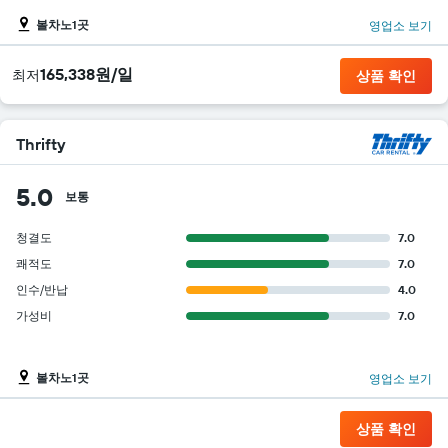
볼차노1곳
영업소 보기
165,338원/일
​최저
상품 확인
Thrifty
5.0
보통
청결도
7.0
쾌적도
7.0
인수/반납
4.0
가성비
7.0
볼차노1곳
영업소 보기
상품 확인