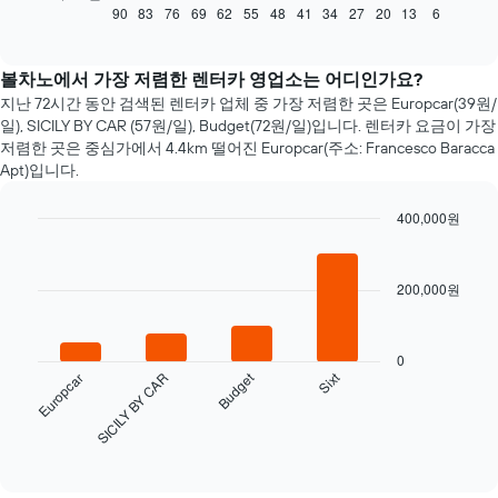
트
90
83
76
69
62
55
48
41
34
27
20
13
6
End
of
는
interactive
예
chart
약
볼차노에서 가장 저렴한 렌터카 영업소는 어디인가요?
일
지난 72시간 동안 검색된 렌터카 업체 중 가장 저렴한 곳은 Europcar(39원/
자
일), SICILY BY CAR (57원/일), Budget(72원/일)입니다. 렌터카 요금​이 가장
에
저렴한 곳은 중심가에서 4.4km 떨어진 Europcar(주소: Francesco Baracca
가
Apt)입니다.
까
워
400,000원
질
수
Bar
Chart
graphic.
chart
록
with
렌
200,000원
4
터
bars.
카
요
다
0
금
음
Budget
Sixt
Europcar
SICILY BY CAR
이
차
어
트
떻
는
End
게
of
지
interactive
변
난
chart
하