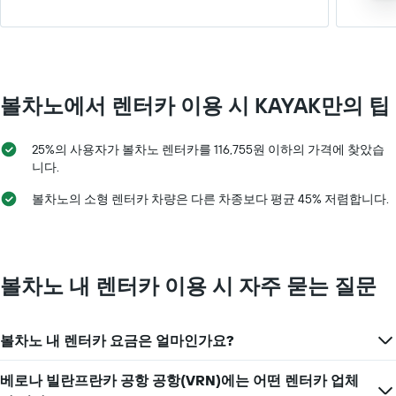
하
는
1
개
의
Y
볼차노​에서 렌터카 이용 시 KAYAK만의 팁
축
이
있
25%의 사용자가 볼차노 렌터카를 116,755원 이하의 가격에 찾았습
습
니다.
니
다.
볼차노의 소형 렌터카 차량은 다른 차종보다 평균 45% 저렴합니다.
볼차노 내 렌터카 이용 시 자주 묻는 질문
볼차노 내 렌터카 요금은 얼마인가요?
베로나 빌란프란카 공항 공항(VRN)에는 어떤 렌터카 업체