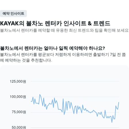
예약 인사이트
KAYAK의 볼차노 렌터카 인사이트 & 트렌드
볼차노​에서 렌터카를 예약할 때 유용한 최신 트렌드와 팁을 확인해 보세요
볼차노​에서 렌터카는 얼마나 일찍 예약해야 하나요?
볼차노에서 렌터카를 평균보다 저렴하게 이용하려면 출발하기 7일 전 쯤
에 예약하는 것을 추천합니다.
125,000원
Line
Chart
graphic.
chart
with
91
100,000원
data
points.
75,000원
다
음
차
50,000원