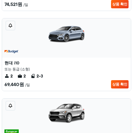
74,521원
상품 확인
/일
현대 i10
또는 동급 (소형)
2
2
2-3
69,440원
상품 확인
/일