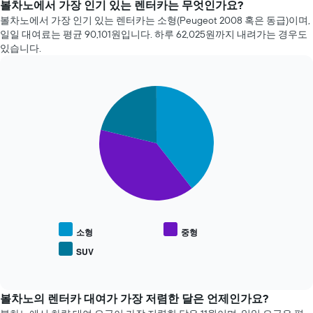
72
볼차노에서 가장 인기 있는 렌터카는 무엇인가요?
는
시
볼차노​에서 가장 인기 있는 렌터카는 소형(Peugeot 2008 혹은 동급)이며,
지
간
일일 대여료는 ​평균 90,101원​입니다. 하루 62,025원​까지 내려가는 경우도
보
동
있습니다.
여
안
줍
가
니
장
다.
Pie
Chart
저
graphic.
차
chart
렴
with
트
한
3
에
렌
slices.
는
터
예
카
다
약
업
음
며
체
차
칠
4
트
전
곳
는
인
을
인
소형
중형
지
보
기
를
SUV
여
End
있
표
of
줍
는
interactive
시
니
차
chart
하
다.
량
볼차노의 렌터카 대여가 가장 저렴한 달은 언제인가요?
는
차
종