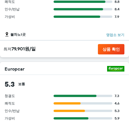
쾌적도
8.8
인수/반납
8.4
가성비
7.9
볼차노1곳
영업소 보기
79,901원/일
​최저
상품 확인
Europcar
5.3
보통
청결도
7.3
쾌적도
4.6
인수/반납
5.3
가성비
5.9