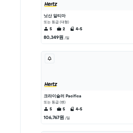
닛산 알티마
또는 동급 (대형)
5
2
4-5
80,349원
/일
크라이슬러 Pacifica
또는 동급 (밴)
5
5
4-5
106,767원
/일