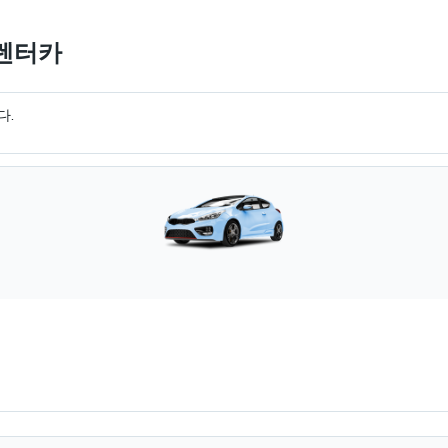
 렌터카
다.