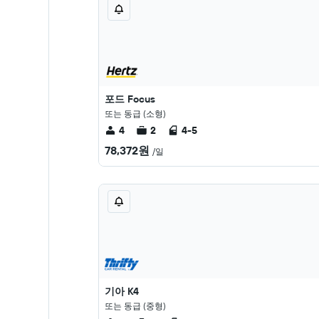
포드 Focus
또는 동급 (소형)
4
2
4-5
78,372원
/일
기아 K4
또는 동급 (중형)