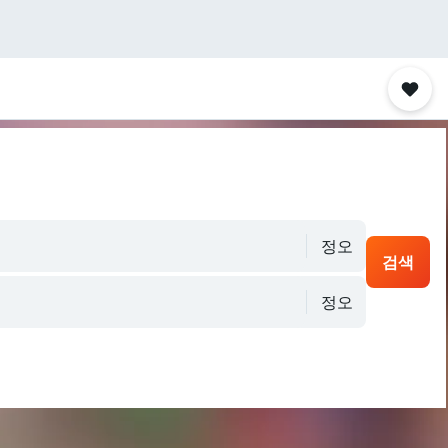
정오
검색
정오