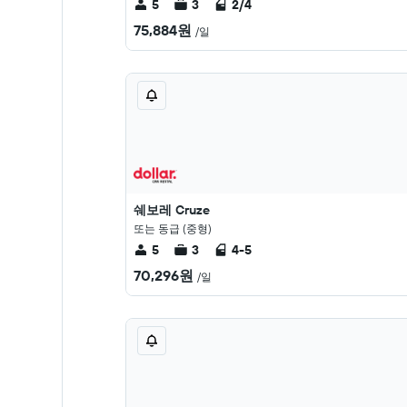
5
3
2/4
75,884원
/일
쉐보레 Cruze
또는 동급 (중형)
5
3
4-5
70,296원
/일