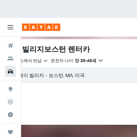
항공권
베이 빌리지보스턴 렌터카
호텔
같은 장소에서 반납
운전자 나이:
만 25-65세
렌터카
둘러보기
항공편 추적기
여행 가기 좋은 달
마이트립