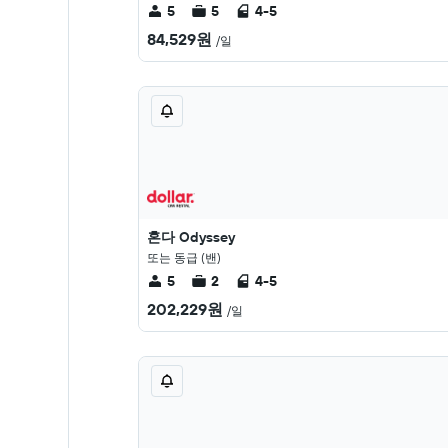
5
5
4-5
84,529원
/일
혼다 Odyssey
또는 동급 (밴)
5
2
4-5
202,229원
/일