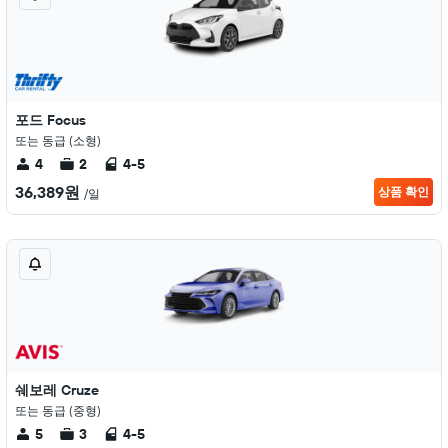
포드 Focus
또는 동급 (소형)
4
2
4-5
36,389원
상품 확인
/일
쉐보레 Cruze
또는 동급 (중형)
5
3
4-5