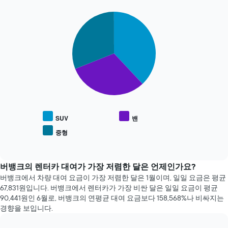
가
줍
장
니
Pie
Chart
저
graphic.
chart
다.
렴
with
차
한
3
트
렌
slices.
에
터
는
카
다
예
업
음
약
체
차
며
4
트
칠
곳
는
전
을
인
SUV
밴
인
보
기
지
중형
여
End
있
를
of
줍
는
interactive
표
니
차
chart
시
다.
량
버뱅크의 렌터카 대여가 가장 저렴한 달은 언제인가요?
하
차
종
버뱅크에서 차량 대여 요금이 가장 저렴한 달은 1월​​이며, 일일 요금은 평균
는
트
류
67,831원​입니다. 버뱅크에서 렌터카가 가장 비싼 달은 일일 요금이 평균
1
에
의
90,441원​인 6월로, 버뱅크의 연평균 대여 요금보다 158,568%나 비싸지는
개
는
평
경향을 보입니다.
의
가
균
X
장
요