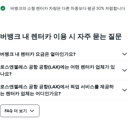
표
버뱅크의 소형 렌터카 차량은 다른 차종보다 평균 30% 저렴합니다.
시
하
는
1​
개
버뱅크 내 렌터카 이용 시 자주 묻는 질문
의
Y
축​
버뱅크 내 렌터카 요금은 얼마인가요?
이
있
습
로스앤젤레스 공항 공항(LAX)에는 어떤 렌터카 업체가 있
니
나요?
다.
로스앤젤레스 공항 공항(LAX)에서 픽업 서비스를 제공하
는 렌터카 업체는 어디인가요?
FAQ 더 보기