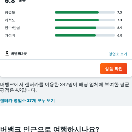
6.8
좋음
청결도
7.3
쾌적도
7.3
인수/반납
6.9
가성비
6.8
버뱅크2곳
영업소 보기
상품 확인
버뱅크에서 렌터카를 이용한 342명이 해당 업체에 부여한 평균
평점은 4.9입니다.
렌터카 영업소 27개 모두 보기
버뱅크 인근으로 여행하시나요?