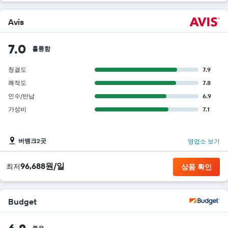
Avis
7.0
훌륭함
청결도
7.9
쾌적도
7.8
인수/반납
6.9
가성비
7.1
버뱅크2곳
영업소 보기
96,688원/일
​최저
상품 확인
Budget