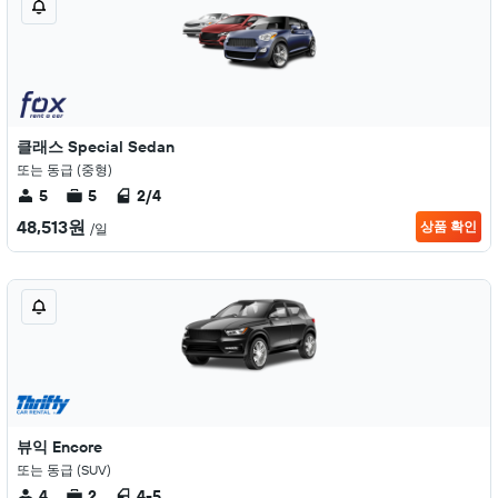
클래스 Special Sedan
또는 동급 (중형)
5
5
2/4
48,513원
상품 확인
/일
뷰익 Encore
또는 동급 (SUV)
4
2
4-5