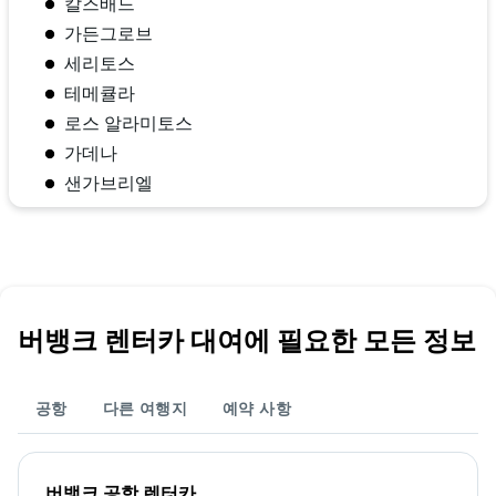
칼즈배드
가든그로브
세리토스
테메큘라
로스 알라미토스
가데나
샌가브리엘
버뱅크 렌터카 대여에 필요한 모든 정보
공항
다른 여행지
예약 사항
버뱅크 공항 렌터카