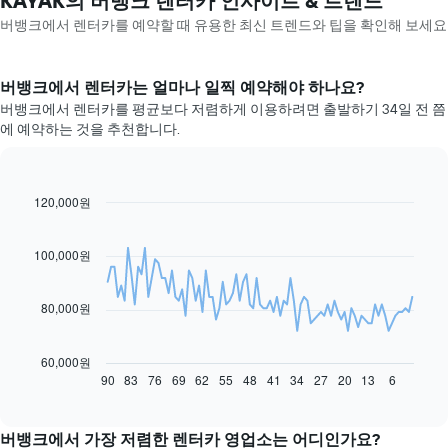
KAYAK의 버뱅크 렌터카 인사이트 & 트렌드
버뱅크​에서 렌터카를 예약할 때 유용한 최신 트렌드와 팁을 확인해 보세요
버뱅크​에서 렌터카는 얼마나 일찍 예약해야 하나요?
버뱅크에서 렌터카를 평균보다 저렴하게 이용하려면 출발하기 34일 전 쯤
에 예약하는 것을 추천합니다.
120,000원
Line
Chart
graphic.
chart
with
91
100,000원
data
points.
80,000원
다
음
차
60,000원
트
90
83
76
69
62
55
48
41
34
27
20
13
6
End
of
는
interactive
예
chart
약
버뱅크에서 가장 저렴한 렌터카 영업소는 어디인가요?