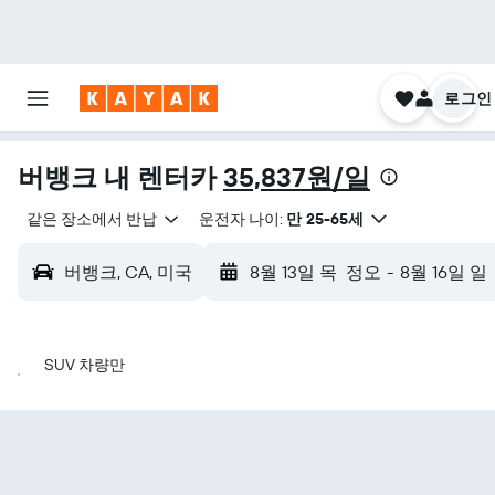
로그인
버뱅크 내 렌터카
35,837원/일
같은 장소에서 반납
운전자 나이:
만 25-65세
버뱅크, CA, 미국
8월 13일 목
정오
-
8월 16일 일
SUV 차량만