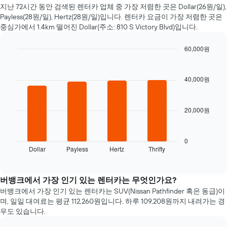
일
지난 72시간 동안 검색된 렌터카 업체 중 가장 저렴한 곳은 Dollar(26원/일),
자
Payless(28원/일), Hertz(28원/일)입니다. 렌터카 요금​이 가장 저렴한 곳은
에
중심가에서 1.4km 떨어진 Dollar(주소: 810 S Victory Blvd)입니다.
가
까
60,000원
워
Bar
질
Chart
graphic.
chart
수
with
40,000원
록
4
렌
bars.
터
카
20,000원
다
요
음
금
차
이
트
0
어
Dollar
Payless
Hertz
Thrifty
는
End
떻
of
지
interactive
게
난
chart
변
72
버뱅크에서 가장 인기 있는 렌터카는 무엇인가요?
하
시
버뱅크​에서 가장 인기 있는 렌터카는 SUV(Nissan Pathfinder 혹은 동급)이
는
간
며, 일일 대여료는 ​평균 112,260원​입니다. 하루 109,208원​까지 내려가는 경
지
동
우도 있습니다.
보
안
여