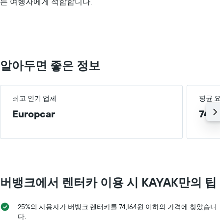
Y
는 여행자에게 적합합니다.
axis
있
축
displaying
습
이
values.
니
있
Range:
다.
습
0
차
니
to
트
다.
150000.
에
알아두면 좋은 정보
는
해
당
업
최고 인기 업체
평균 
체
Europcar
74,
의
가
장
저
렴
한
렌
버뱅크​에서 렌터카 이용 시 KAYAK만의 팁
터
카
요
25%의 사용자가 버뱅크 렌터카를 74,164원 이하의 가격에 찾았습니
금
다.
을