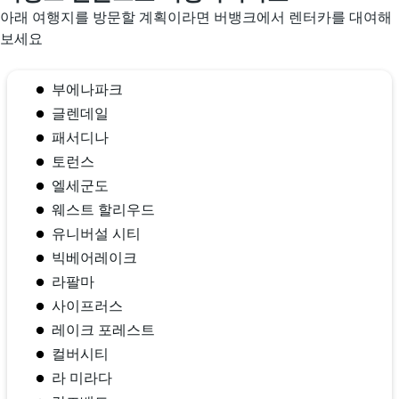
아래 여행지를 방문할 계획이라면 버뱅크​에서 렌터카를 대여해
보세요
부에나파크
글렌데일
패서디나
토런스
엘세군도
웨스트 할리우드
유니버설 시티
빅베어레이크
라팔마
사이프러스
레이크 포레스트
컬버시티
라 미라다