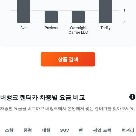
합
개
다.
니
의
다
1
차
다.
Y
음
트
차
축
차
에
0
트
이
트
Avis
Payless
Overnight
Thrifty
는
에
있
Carrier LLC
는
End
해
는
of
습
영
당
interactive
월
니
업
chart
업
을
다.
소
체
표
가
의
시
상품 검색
가
가
하
장
장
는
많
저
1
은
렴
개
렌
한
의
터
렌
X
카
버뱅크 렌터카 차종별 요금 비교
터
축
업
카
이
체
차종별 요금을 비교하고 버뱅크에서 본인에게 맞는 렌터카를 찾아보세요.
요
있
4
금
습
곳
을
니
을
표
다.
소형
중형
대형
SUV
밴
픽업 트럭
럭셔리
표
시
차