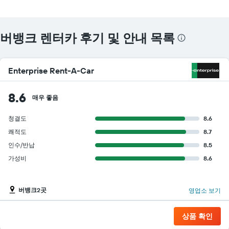
버뱅크 렌터카 후기 및 안내 목록
Enterprise Rent-A-Car
8.6
매우 좋음
청결도
8.6
쾌적도
8.7
인수/반납
8.5
가성비
8.6
버뱅크2곳
영업소 보기
상품 확인