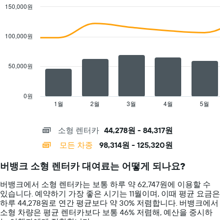
시
하
트
150,000원
합
는
에
Combination
Chart
니
1​
는
graphic.
chart
다.
개
with
특
100,000원
차
의
2
정
트
data
Y
요
series.
에
축​
일
50,000원
는
이
의
The
렌
있
렌
chart
터
습
터
has
카
니
0원
카
1
업
1월
2월
3월
4월
5월
End
다.
평
of
X
체
균
interactive
axis
를
chart
요
소형 렌터카
44,278원 - 84,317원
displaying
표
금
categories.
시
모든 차종
98,314원 - 125,320원
을
Range:
하
표
14
는
시
버뱅크 소형 렌터카 대여료는 어떻게 되나요?
categories.
1
하
The
개
는
버뱅크에서 소형 렌터카는 보통 하루 약 62,747원에 이용할 수
chart
의
1
있습니다. 예약하기 가장 좋은 시기는 11월이며, 이때 평균 요금은
has
X
개
하루 44,278원로 연간 평균보다 약 30% 저렴합니다. 버뱅크​에서
1
축
의
​소형 ​차량은 평균 렌터카보다 보통 46% 저렴해, 예산을 중시하
Y
이