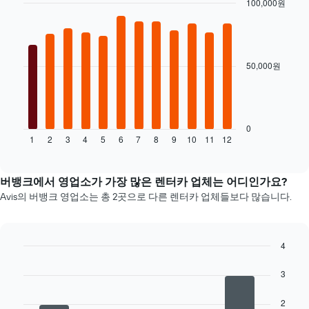
축​
100,000원
저
금
이
Bar
렴
Chart
을
있
graphic.
chart
한
표
with
습
렌
시
12
니
터
합
bars.
50,000원
다.
카
니
차
업
다.
다
트
체
음
에
4
차
는
곳
트
0
렌
을
1
2
3
4
5
6
7
8
9
10
11
12
는
End
터
표
of
월
카
interactive
시
별
chart
의
하
렌
버뱅크에서 영업소가 가장 많은 렌터카 업체는 어디인가요?
평
는
터
Avis의 버뱅크 영업소는 총 2곳으로 다른 렌터카 업체들보다 많습니다.
균
1
카
요
개
평
금
의
균
을
X
요
4
표
축
금
Bar
Chart
시
이
graphic.
을
chart
3
하
있
with
표
는
습
4
시
1
2
bars.
니