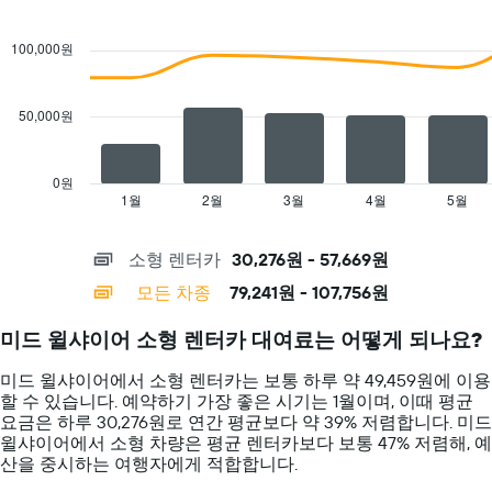
정
Combination
Chart
다.
요
graphic.
chart
차
with
일
100,000원
트
2
의
에
data
렌
는
series.
터
렌
50,000원
카
The
터
평
chart
카
균
has
업
0원
요
1
체
1월
2월
3월
4월
5월
End
금
of
X
를
interactive
을
axis
표
chart
표
소형 렌터카
30,276원 - 57,669원
displaying
시
시
categories.
하
모든 차종
79,241원 - 107,756원
하
Range:
는
는
14
1
1
미드 윌샤이어 소형 렌터카 대여료는 어떻게 되나요?
categories.
개
개
The
의
의
미드 윌샤이어에서 소형 렌터카는 보통 하루 약 49,459원에 이용
chart
X
Y
할 수 있습니다. 예약하기 가장 좋은 시기는 1월이며, 이때 평균
has
축
축
요금은 하루 30,276원로 연간 평균보다 약 39% 저렴합니다. 미드
1
이
이
윌샤이어​에서 ​소형 ​차량은 평균 렌터카보다 보통 47% 저렴해, 예
Y
있
있
산을 중시하는 여행자에게 적합합니다.
axis
습
습
displaying
니