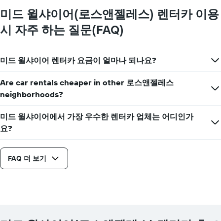
하
미드 윌샤이어(로스앤젤레스) 렌터카 이용
는
1​
시 자주 하는 질문(FAQ)
개
의
Y
축​
미드 윌샤이어 렌터카 요금이 얼마나 되나요?
이
있
Are car rentals cheaper in other 로스앤젤레스
습
neighborhoods?
니
다.
미드 윌샤이어에서 가장 우수한 렌터카 업체는 어디인가
요?
FAQ 더 보기