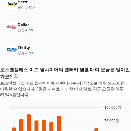
Hertz
카
평점 5.4/10
요
금
이
Dollar
어
떻
평점 4.7/10
게
변
하
Thrifty
는
평점 4.7/10
지
보
여
로스앤젤레스 미드 윌샤이어​의 렌터카 월별 대여 요금은 얼마인
줍
가요?
니
로스앤젤레스 미드 윌샤이어에서 렌터카는 평균적으로 하루 66,680원에
다.
이용할 수 있습니다. 3월​은 대여료가 가장 비싼 달로, 평균 요금은 하루
차
87,946원입니다.
트
에
100,000원
는
예
Bar
Chart
graphic.
chart
약
75,000원
with
며
12
칠