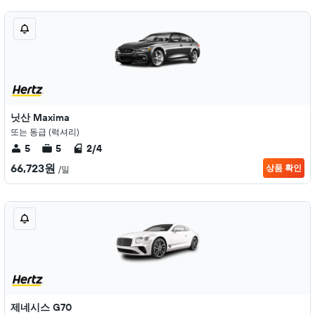
닛산 Maxima
또는 동급 (럭셔리)
5
5
2/4
66,723원
상품 확인
/일
제네시스 G70