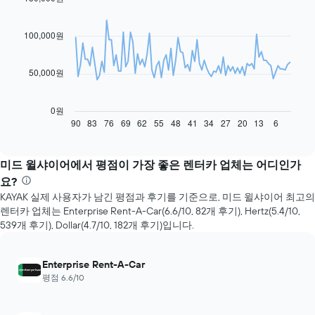
graphic.
chart
with
91
100,000원
data
points.
50,000원
다
음
차
0원
트
90
83
76
69
62
55
48
41
34
27
20
13
6
End
of
는
interactive
예
chart
약
미드 윌샤이어에서 평점이 가장 좋은 렌터카 업체는 어디인가
일
요?
자
KAYAK 실제 사용자가 남긴 평점과 후기를 기준으로, 미드 윌샤이어 최고의
에
렌터카 업체는 Enterprise Rent-A-Car(6.6/10, 82​개 후기), Hertz(5.4/10,
가
539​개 ​후기), Dollar(4.7/10, 182​개 ​후기)입니다.
까
워
질
Enterprise Rent-A-Car
수
평점 6.6/10
록
렌
터