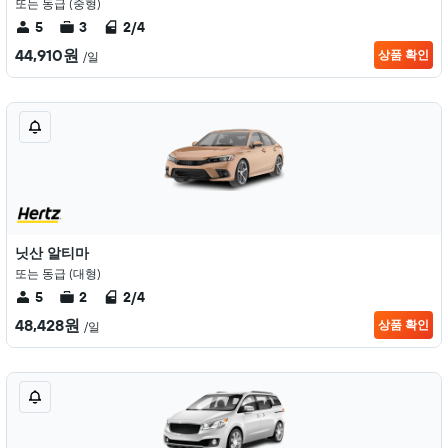
또는 동급 (중형)
5
3
2/4
44,910원
상품 확인
/일
닛산 알티마
또는 동급 (대형)
5
2
2/4
48,428원
상품 확인
/일