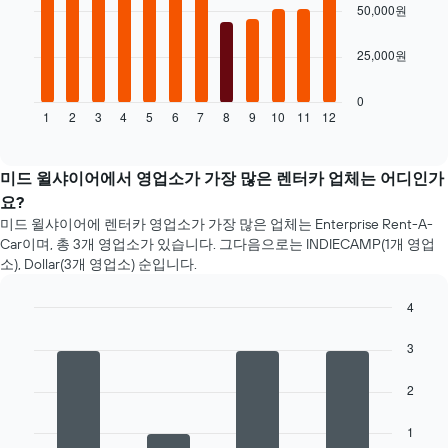
bars.
50,000원
전
인
다
지
25,000원
음
를
차
표
트
0
시
1
2
3
4
5
6
7
8
9
10
11
12
는
End
하
of
월
interactive
는
별
chart
1
렌
미드 윌샤이어에서 영업소가 가장 많은 렌터카 업체는 어디인가
개
터
요?
의
카
미드 윌샤이어에 렌터카 영업소가 가장 많은 업체는 Enterprise Rent-A-
X
평
Car​이며, 총 3개 ​영업소​가 있습니다. 그다음으로는 INDIECAMP(1개 ​영업
축​
균
이
소), Dollar(3개 ​영업소) 순입니다.
요
있
금
습
4
을
니
표
Bar
Chart
다.
graphic.
chart
시
3
차
with
합
4
트
니
2
bars.
에
다.
는
차
다
1
렌
트