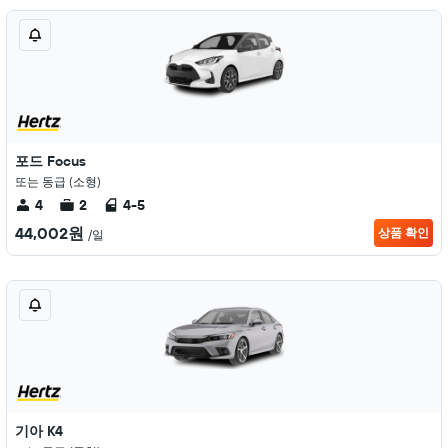
포드 Focus
또는 동급 (소형)
4
2
4-5
44,002원
상품 확인
/일
기아 K4