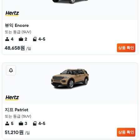
뷰익 Encore
또는 동급 (SUV)
4
2
4-5
48,658원
상품 확인
/일
지프 Patriot
또는 동급 (SUV)
5
3
4-5
51,210원
상품 확인
/일