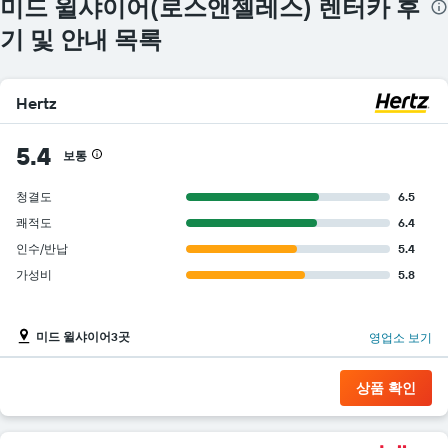
미드 윌샤이어(로스앤젤레스) 렌터카 후
기 및 안내 목록
Hertz
5.4
보통
청결도
6.5
쾌적도
6.4
인수/반납
5.4
가성비
5.8
미드 윌샤이어3곳
영업소 보기
상품 확인