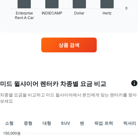
음
터
에
차
카
0
는
트
Enterprise
INDIECAMP
Dollar
Hertz
의
월
Rent-A-Car
는
End
평
을
of
영
균
interactive
표
업
chart
요
시
소
금
하
가
을
상품 검색
는
가
표
1
장
시
개
많
하
의
은
는
X
렌
1
축
터
개
이
카
미드 윌샤이어 렌터카 차종별 요금 비교
의
있
업
Y
습
체
차종별 요금을 비교하고 미드 윌샤이어에서 본인에게 맞는 렌터카를 찾아
축
니
4
보세요.
이
다.
곳
있
차
을
습
트
표
니
에
소형
중형
대형
SUV
밴
픽업 트럭
럭셔리
시
다.
는
합
특
150,000원
니