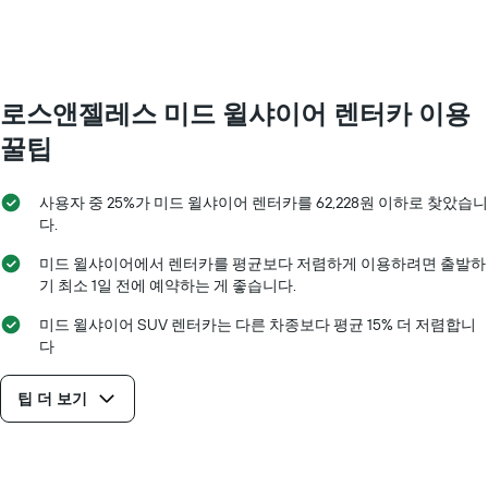
니
values.
다.
다.
Range:
차
0
트
to
에
150000.
는
로스앤젤레스 미드 윌샤이어 렌터카 이용
해
꿀팁
당
업
체
사용자 중 25%가 미드 윌샤이어 렌터카를 62,228원 이하로 찾았습니
의
다.
가
장
미드 윌샤이어에서 렌터카를 평균보다 저렴하게 이용하려면 출발하
저
기 최소 1일 전에 예약하는 게 좋습니다.
렴
한
미드 윌샤이어 SUV 렌터카는 다른 차종보다 평균 15% 더 저렴합니
렌
다
터
카
요
팁 더 보기
금
을
표
시