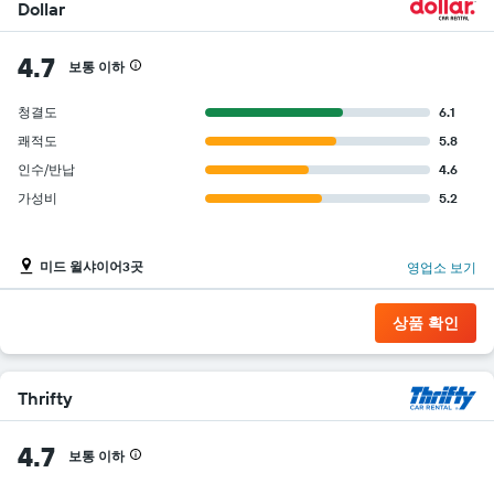
Dollar
4.7
보통 이하
청결도
6.1
쾌적도
5.8
인수/반납
4.6
가성비
5.2
미드 윌샤이어3곳
영업소 보기
상품 확인
Thrifty
4.7
보통 이하