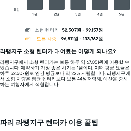
chart
카
has
업
0원
1
체
1월
2월
3월
4월
5월
End
of
X
를
interactive
axis
표
chart
소형 렌터카
52,507원 - 99,157원
displaying
시
categories.
하
모든 차종
96,811원 - 133,762원
Range:
는
14
1
라탱지구 소형 렌터카 대여료는 어떻게 되나요?
categories.
개
The
의
라탱지구에서 소형 렌터카는 보통 하루 약 67,051원에 이용할 수
chart
X
있습니다. 예약하기 가장 좋은 시기는 1월이며, 이때 평균 요금은
has
축
하루 52,507원로 연간 평균보다 약 22% 저렴합니다. 라탱지구​에
1
이
서 ​소형 ​차량은 평균 렌터카보다 보통 44% 저렴해, 예산을 중시
Y
있
하는 여행자에게 적합합니다.
axis
습
displaying
니
values.
다.
Range:
차
0
트
to
에
150000.
는
파리 라탱지구 렌터카 이용 꿀팁
해
당