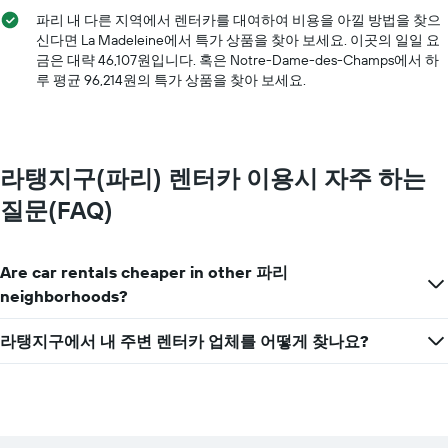
업
파리 내 다른 지역에서 렌터카를 대여하여 비용을 아낄 방법을 찾으
체
신다면 La Madeleine​에서 특가 상품을 찾아 보세요. 이곳의 일일 요
의
금은 대략 46,107원​입니다. 혹은 ​Notre-Dame-des-Champs​에서 ​하
가
루 ​평균 96,214원​의 특가 상품을 찾아 보세요.​
장
저
렴
한
렌
라탱지구(파리) 렌터카 이용시 자주 하는
터
질문(FAQ)
카
요
금
을
Are car rentals cheaper in other 파리
표
neighborhoods?
시
하
는
라탱지구에서 내 주변 렌터카 업체를 어떻게 찾나요?
1​
개
의
Y
축​