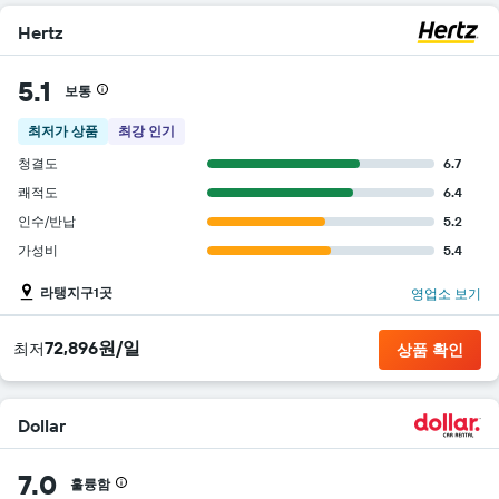
Hertz
5.1
보통
최저가 상품
최강 인기
청결도
6.7
쾌적도
6.4
인수/반납
5.2
가성비
5.4
라탱지구1곳
영업소 보기
72,896원/일
​최저
상품 확인
Dollar
7.0
훌륭함