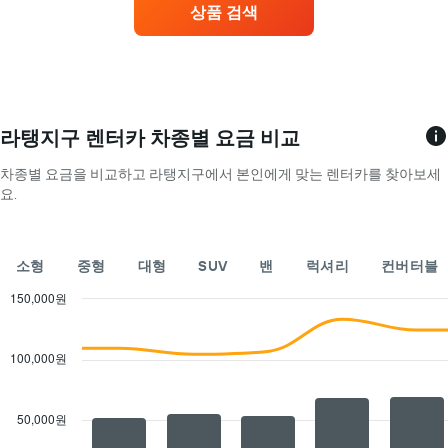
가
상품 검색
가
장
많
은
렌
터
카
라탱지구 렌터카 차종별 요금 비교
업
체
차종별 요금을 비교하고 라탱지구에서 본인에게 맞는 렌터카를 찾아보세
4
요.
곳
을
표
소형
중형
대형
SUV
밴
럭셔리
컨버터블
시
합
150,000원
니
Combination
Chart
다.
graphic.
chart
차
with
100,000원
트
2
에
data
는
series.
렌
50,000원
The
터