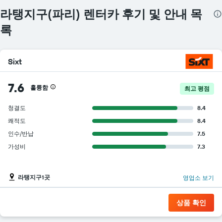
이
라탱지구(파리) 렌터카 후기 및 안내 목
있
습
록
니
다.
Sixt
7.6
훌륭함
최고 평점
청결도
8.4
쾌적도
8.4
인수/반납
7.5
가성비
7.3
라탱지구1곳
영업소 보기
상품 확인