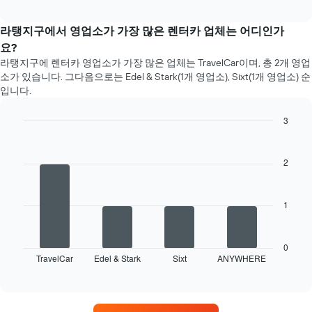
라탱지구에서 영업소가 가장 많은 렌터카 업체는 어디인가
요?
라탱지구에 렌터카 영업소가 가장 많은 업체는 TravelCar​이며, 총 2개 ​영업
소​가 있습니다. 그다음으로는 Edel & Stark(1개 ​영업소), Sixt(1개 ​영업소) 순
입니다.
3
Bar
Chart
graphic.
chart
with
2
4
bars.
1
다
음
차
트
0
TravelCar
Edel & Stark
Sixt
ANYWHERE
는
End
of
영
interactive
업
chart
소