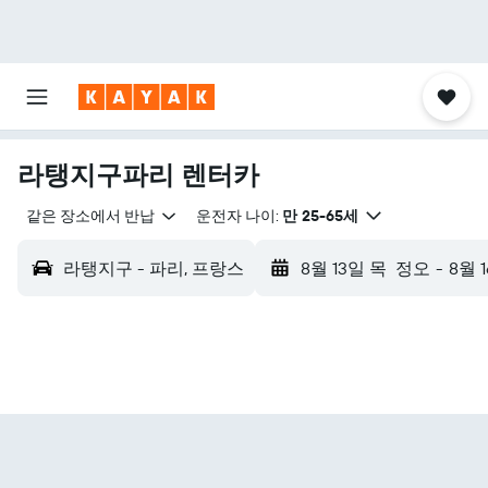
라탱지구파리 렌터카
같은 장소에서 반납
운전자 나이:
만 25-65세
라탱지구 - 파리, 프랑스
8월 13일 목
정오
-
8월 