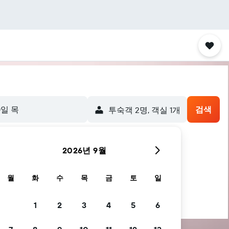
0일 목
검색
​투숙객 2​명, ​객실 1개
2026년 9월
월
화
수
목
금
토
일
1
2
3
4
5
6