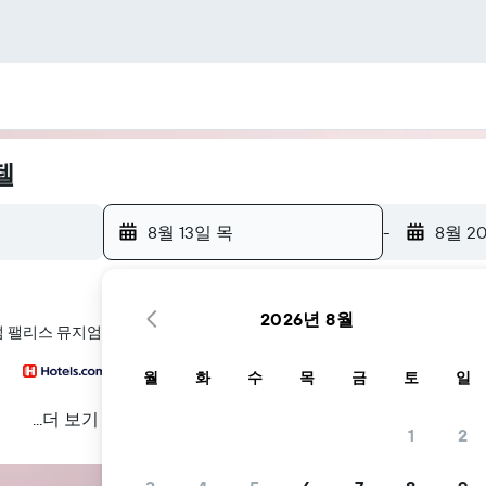
텔
8월 13일 목
-
8월 2
2026년 8월
킹덤 팰리스 뮤지엄 호텔을 찾아 드립니다
월
화
수
목
금
토
일
...더 보기
1
2