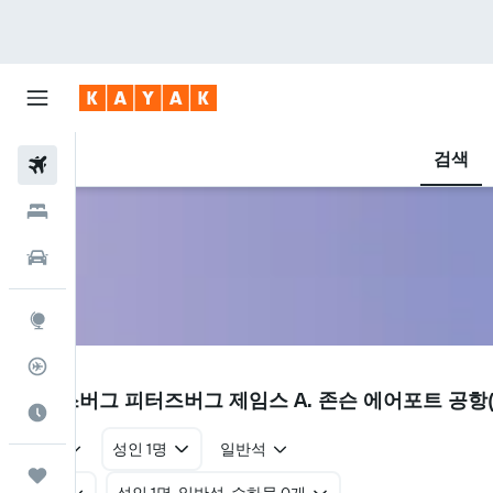
검색
항공권
호텔
렌터카
둘러보기
항공편 추적기
PSG
피터스버그 피터즈버그 제임스 A. 존슨 에어포트 공항(
여행 가기 좋은 달
왕복
성인 1명
일반석
마이트립