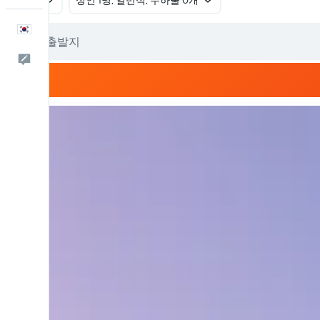
왕복
​성인 1명, 일반석, 수하물 0개
한국어
피드백