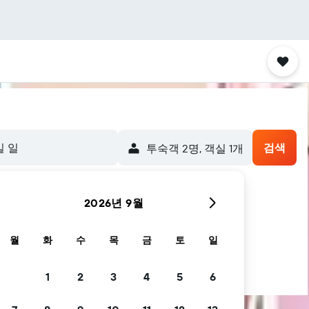
일 일
검색
​투숙객 2​명, ​객실 1개
2026년 9월
월
화
수
목
금
토
일
1
2
3
4
5
6