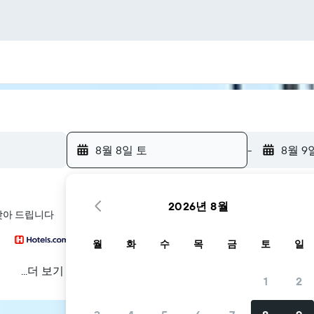
8월 8일 토
-
8월 9
2026년 8월
 찾아 드립니다
월
화
수
목
금
토
일
...더 보기
1
2