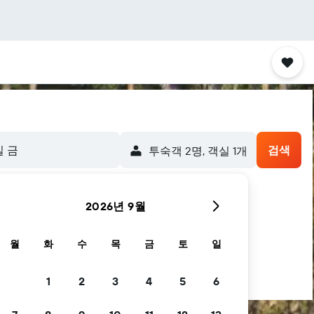
일 금
검색
​투숙객 2​명, ​객실 1개
2026년 9월
월
화
수
목
금
토
일
1
2
3
4
5
6