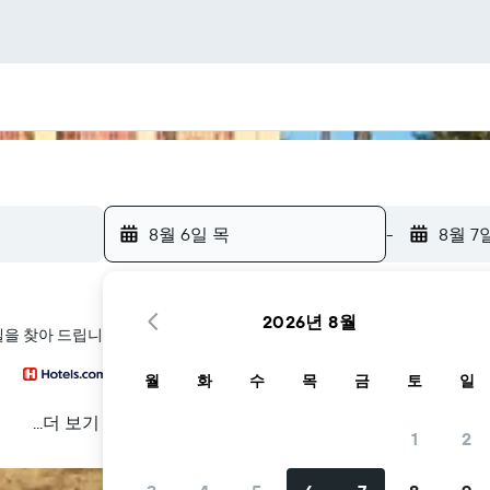
8월 6일 목
-
8월 7
2026년 8월
호텔을 찾아 드립니다
월
화
수
목
금
토
일
...더 보기
1
2