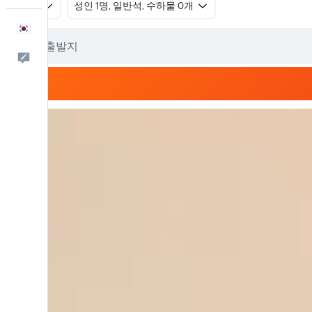
왕복
​성인 1명, 일반석, 수하물 0개
한국어
피드백