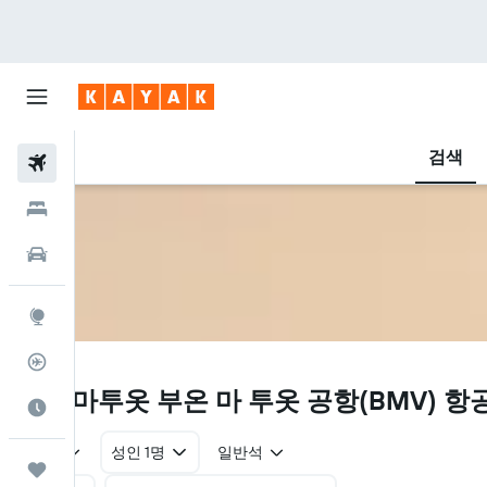
검색
항공권
호텔
렌터카
둘러보기
항공편 추적기
BMV
부온마투옷 부온 마 투옷 공항(BMV) 항
여행 가기 좋은 달
왕복
성인 1명
일반석
마이트립