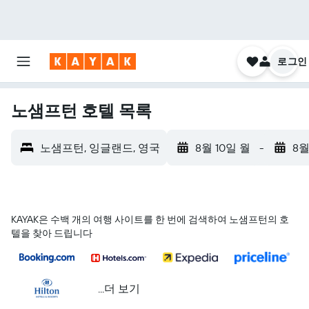
로그인
노샘프턴 호텔 목록
노샘프턴, 잉글랜드, 영국
8월 10일 월
-
8월
KAYAK은 수백 개의 여행 사이트를 한 번에 검색하여 노샘프턴의 호
텔을 찾아 드립니다
...더 보기