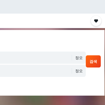
정오
검색
정오