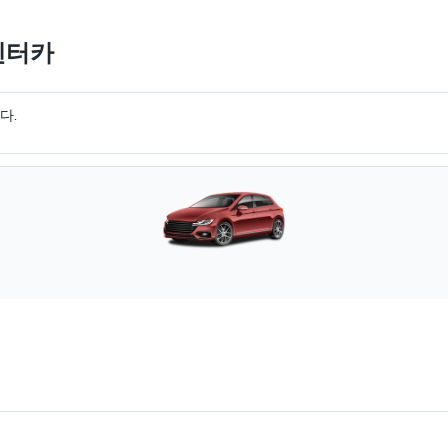
 렌터카
다.