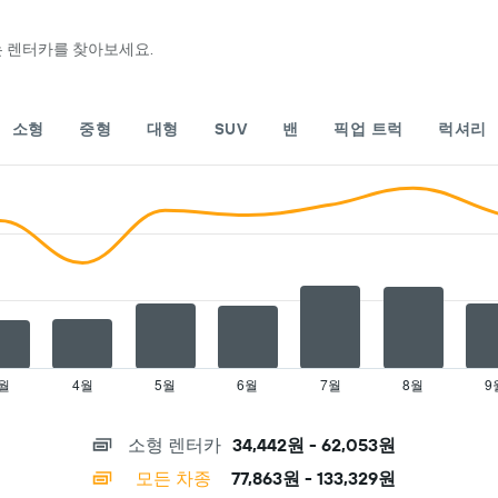
표
시
합
맞는 렌터카를 찾아보세요.
니
다.
차
소형
중형
대형
SUV
밴
픽업 트럭
럭셔리
트
에
는
월
을
표
시
하
는
1
개
의
X
월
4월
5월
6월
7월
8월
9
축
이
소형 렌터카
34,442원 - 62,053원
있
습
모든 차종
77,863원 - 133,329원
니