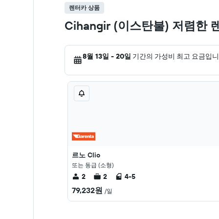
렌터카 상품
Cihangir (이스탄불) 저렴한
8월 13일 - 20일
기간의 가성비 최고 요금입니
르노 Clio
또는 동급 (소형)
2
2
4-5
79,232원
/일