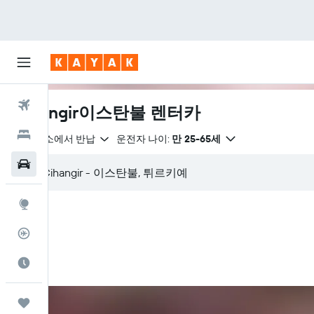
항공권
Cihangir이스탄불 렌터카
호텔
같은 장소에서 반납
운전자 나이:
만 25-65세
렌터카
둘러보기
항공편 추적기
여행 가기 좋은 달
마이트립