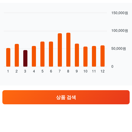
150,000원
Bar
Chart
graphic.
chart
with
100,000원
12
bars.
50,000원
다
음
차
트
0
1
2
3
4
5
6
7
8
9
10
11
12
는
End
of
월
interactive
별
chart
렌
터
상품 검색
카
평
균
요
금
을