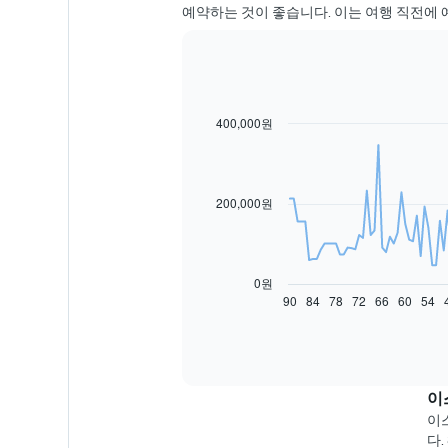
예약하는 것이 좋습니다. 이는 여행 직전에 
400,000원
Line
Chart
graphic.
chart
with
91
data
200,000원
points.
다
음
차
0원
트
90
84
78
72
66
60
54
End
of
는
interactive
예
chart
약
일
자
이
에
이스
가
다.