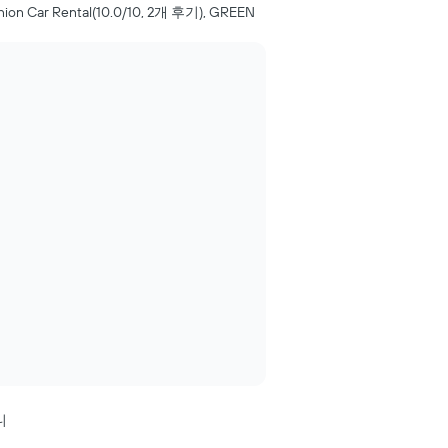
nion Car Rental(10.0/10, 2​개 ​후기), GREEN
니