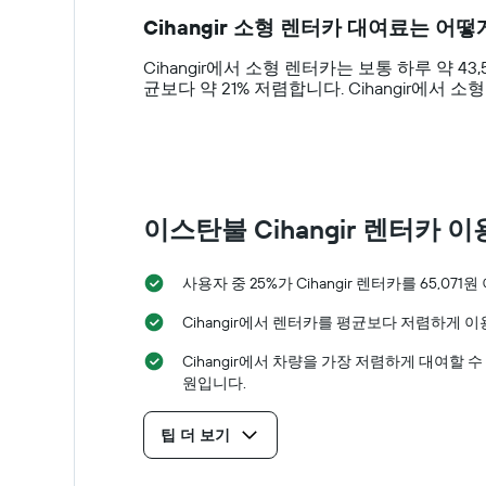
14
다.
Cihangir 소형 렌터카 대여료는 어떻
categories.
차
The
트
Cihangir에서 소형 렌터카는 보통 하루 약 4
chart
에
균보다 약 21% 저렴합니다. Cihangir​에
has
는
1
렌
Y
터
axis
카
displaying
의
values.
평
Range:
이스탄불 Cihangir 렌터카 이
균
0
요
to
금
150000.
사용자 중 25%가 Cihangir 렌터카를 65,07
을
표
Cihangir에서 렌터카를 평균보다 저렴하게 
시
하
Cihangir​에서 차량을 가장 저렴하게 대여할 수 
는
원​입니다.
1
개
의
팁 더 보기
Y
축