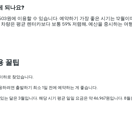
다.
게 되나요?
차
트
3,503원에 이용할 수 있습니다. 예약하기 가장 좋은 시기는 12월이며
에
서 ​소형 ​차량은 평균 렌터카보다 보통 59% 저렴해, 예산을 중시하는
는
특
정
요
일
의
렌
용 꿀팁
터
카
평
1원 이하로 찾았습니다.
균
요
이용하려면 출발하기 최소 1일 전에 예약하는 게 좋습니다.
금
있는 달은 3월​입니다. 해당 시기 평균 일일 요금은 약 46,967원​입니다. ​8월
을
표
시
하
는
1