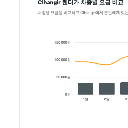
Cihangir 렌터카 차종별 요금 비교
트
에
차종별 요금을 비교하고 Cihangir에서 본인에게 
는
예
약
며
칠
전
150,000원
인
Combination
Chart
지
graphic.
chart
를
with
100,000원
2
표
data
시
series.
하
50,000원
는
The
1
chart
개
has
0원
의
1
1월
2월
3
End
X
of
X
축​
interactive
axis
chart
이
displaying
있
categories.
습
Range:
니