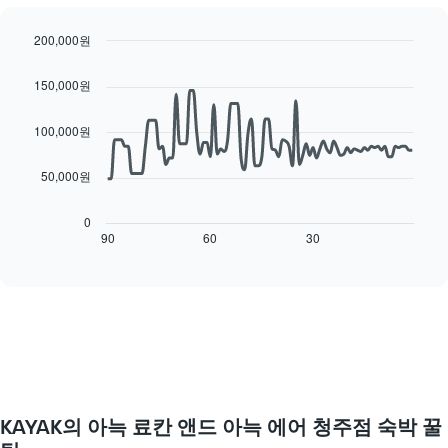
시
실
하
평
는
200,000원
균
1
Line
Chart
요
graphic.
개
chart
150,000원
금
with
의
을
90
X
data
표
100,000원
축
points.
시
이
합
있
50,000원
다
니
습
음
다.
니
차
차
0
다.
트
90
60
30
End
트
차
of
는
에
interactive
트
숙
는
chart
에
박
요
는
일
일
객
에
을
실
가
표
의
까
시
평
워
하
균
질
는
요
KAYAK의 아늑 료칸 앤드 아늑 에어 청주점 숙박 꿀
수
1
금
록