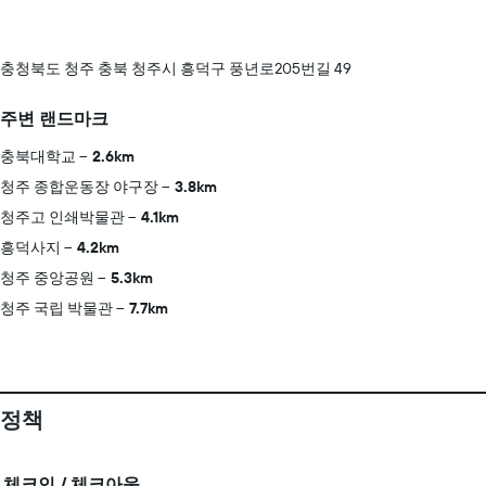
충청북도 청주 충북 청주시 흥덕구 풍년로205번길 49
주변 랜드마크
충북대학교
2.6km
청주 종합운동장 야구장
3.8km
청주고 인쇄박물관
4.1km
흥덕사지
4.2km
청주 중앙공원
5.3km
청주 국립 박물관
7.7km
정책
체크인 / 체크아웃