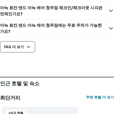
일
는
며
1
아늑 료칸 앤드 아늑 에어 청주점 체크인/체크아웃 시각은
칠
개
언제인가요?
전
의
인
Y
아늑 료칸 앤드 아늑 에어 청주점에는 무료 주차가 가능한
지
축
를
가요?
이
표
있
시
습
하
니
FAQ 더 보기
는
다.
1
개
의
X
축
이
인근 호텔 및 숙소
있
습
니
최단거리
주변 호텔 더 보기
다.
차
트
에
3성급 호텔