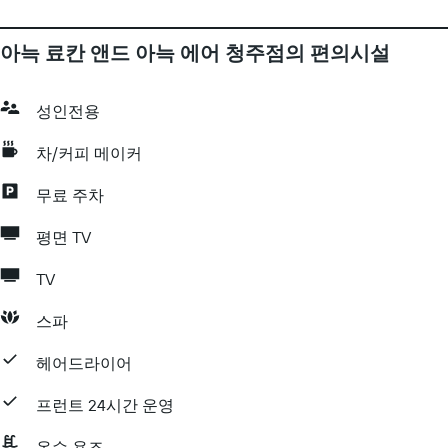
아늑 료칸 앤드 아늑 에어 청주점의 편의시설
성인전용
차/커피 메이커
무료 주차
평면 TV
TV
스파
헤어드라이어
프런트 24시간 운영
온수 욕조