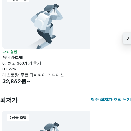
는
객
실
평
균
요
금
을
표
28% 할인
시
뉴베라호텔
하
8.1 최고 (168개의 후기)
는
0.02km
1
레스토랑, 무료 와이파이, 커피머신
개
32,862원~
의
Y
축
이
최저가
청주 최저가 호텔 보기
있
습
니
3성급 호텔
다.