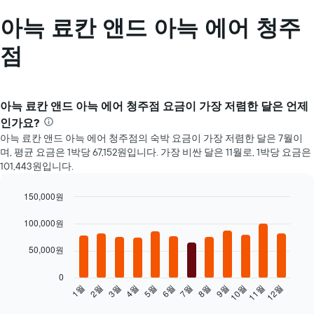
아늑 료칸 앤드 아늑 에어 청주
점
아늑 료칸 앤드 아늑 에어 청주점 요금이 가장 저렴한 달은 언제
인가요?
아늑 료칸 앤드 아늑 에어 청주점의 숙박 요금이 가장 저렴한 달은 7월이
며, 평균 요금은 1박당 67,152원입니다. 가장 비싼 달은 11월로, 1박당 요금은
101,443원입니다.
150,000원
Bar
Chart
graphic.
100,000원
chart
with
12
50,000원
bars.
0
다
2월
5월
8월
11월
1월
4월
7월
10월
3월
6월
9월
12월
음
End
of
차