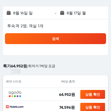
8월 16일 일
-
8월 17일 월
​투숙객 2​명, ​객실 1개
검색
특가
64,952원
/
​최저가 1박당 요금
예약 사이트
1박당 총액
64,952원
상품 확인
74,596원
상품 확인