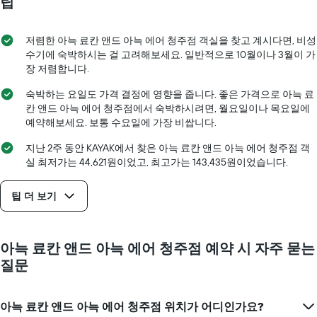
팁
개
을
객
의
표
실
X
시
요
저렴한 아늑 료칸 앤드 아늑 에어 청주점 객실을 찾고 계시다면, 비성
축
하
금
수기에 숙박하시는 걸 고려해보세요. 일반적으로 10월​이나 3월​이 가
이
는
이
있
장 저렴합니다.
1
어
습
개
떻
숙박하는 요일도 가격 결정에 영향을 줍니다. 좋은 가격으로 아늑 료
니
의
게
칸 앤드 아늑 에어 청주점​에서 숙박하시려면, 월요일​이나 목요일​에
다.
Y
변
차
예약해보세요. 보통 수요일​에 가장 비쌉니다.
축
하
트
이
는
지난 2주 동안 KAYAK에서 찾은 아늑 료칸 앤드 아늑 에어 청주점 객
에
있
지
실 최저가는 44,621원이었고, 최고가는 143,435원이었습니다.
는
습
보
객
니
여
실
다.
팁 더 보기
줍
의
니
평
다.
균
차
요
아늑 료칸 앤드 아늑 에어 청주점 예약 시 자주 묻는
트
금
질문
에
을
는
표
투
시
아늑 료칸 앤드 아늑 에어 청주점 위치가 어디인가요?
숙
하