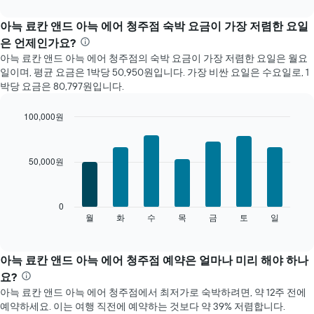
interactive
트
chart
는
아늑 료칸 앤드 아늑 에어 청주점 숙박 요금이 가장 저렴한 요일
월
은 언제인가요?
별
아늑 료칸 앤드 아늑 에어 청주점의 숙박 요금이 가장 저렴한 요일은 월요
객
일이며, 평균 요금은 1박당 50,950원입니다. 가장 비싼 요일은 수요일로, 1
실
박당 요금은 80,797원입니다.
평
균
요
100,000원
금
Bar
Chart
을
graphic.
chart
with
표
50,000원
7
시
bars.
합
니
다
0
다.
음
월
화
수
목
금
토
일
End
차
of
차
트
interactive
트
chart
에
는
아늑 료칸 앤드 아늑 에어 청주점 예약은 얼마나 미리 해야 하나
는
요
월
요?
일
을
아늑 료칸 앤드 아늑 에어 청주점에서 최저가로 숙박하려면, 약 12주 전에
별
표
예약하세요. 이는 여행 직전에 예약하는 것보다 약 39% 저렴합니다.
객