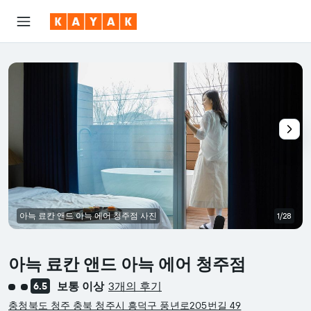
아늑 료칸 앤드 아늑 에어 청주점 사진
1/28
아늑 료칸 앤드 아늑 에어 청주점
보통 이상
3개의 후기
6.5
2​성급
충청북도 청주 충북 청주시 흥덕구 풍년로205번길 49