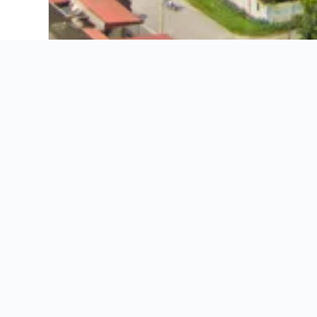
1981 게스트하우스
AC 호텔 바이 메리어트 이포
D 이스턴 호텔
M 루프 호텔 & 레지던스
M 부티크 호텔
MH 호텔
MÙ 호텔
NPF 발리 빌라
골든 루프 호텔 암팡 이포
더 해피 8 리트리트@파시르 푸티
드 보타니 호텔
드 파크뷰 호텔
레 메트로텔