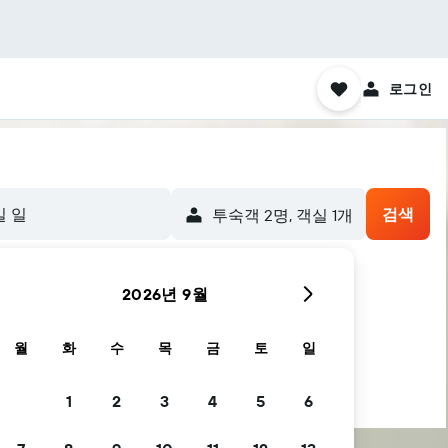
로그인
일 일
검색
​투숙객 2​명, ​객실 1개
2026년 9월
월
화
수
목
금
토
일
1
2
3
4
5
6