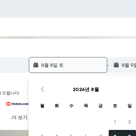
8월 8일 토
-
8월 9
2026년 8월
아 드립니다
월
화
수
목
금
토
일
...더 보기
1
2